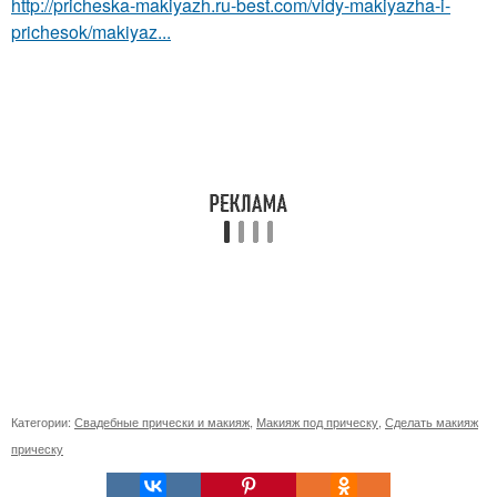
http://pricheska-makiyazh.ru-best.com/vidy-makiyazha-i-
prichesok/makiyaz...
Категории:
Свадебные прически и макияж
,
Макияж под прическу
,
Сделать макияж
прическу