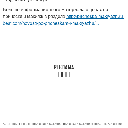
Больше информационного материала о ценах на
прически и макияж в разделе
http://pricheska-makiyazh.ru-
best.com/novosti-po-pricheskam-i-makiyazhu/...
Категории:
Цены на прически и макияж
,
Прическа и макияж бесплатно
,
Вечерние