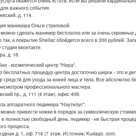
 услуга окажется очень кстати, если вы решили кардинальн
 для важного события.
евский, д. 114.
удия маникюра Ольги стреловой.
 можно сделать маникюр бесплатно или за очень скромные 
о так, а покрытие Shellac обойдется всего в 200 рублей. З
 студии вконтакте.
ра, д. 16.
бно - косметический центр "Нера".
р бесплатных процедур центра достаточно широк - это и деп
р средств для ухода за кожей лица и тела. Все абсолютно 
рисмотром профессионального мастера.
ский пр., д. 111 (4 этаж), офис 409.
ола аппаратного педикюра "Наутилус".
 можно привести ножки в порядок за символическую стоимос
 в полностью свободный день: педикюр - не быстрая процеду
ого процесса.
ездная д. 1, оф. 716 (7 этаж. Источник: Kudago. com.