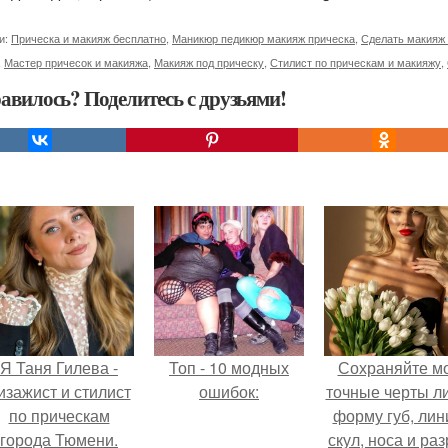
и:
Прическа и макияж бесплатно
,
Маникюр педикюр макияж прическа
,
Сделать макияж
,
Мастер причесок и макияжа
,
Макияж под прическу
,
Стилист по прическам и макияжу
,
авилось? Поделитесь с друзьями!
Я Таня Гилева -
Топ - 10 модных
Сохраняйте м
изажист и стилист
ошибок:
точные черты ли
по прическам
форму губ, ли
города Тюмени.
скул, носа и раз