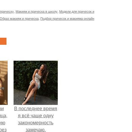
 прическу
,
Макияж и прическа в школу
,
Модели для причесок и
Образ макияж и прическа
,
Подбор причесок и макияжа онлайн
ои
В последнее время
ца,
я всё чаще одну
нию
закономерность
рез
замечаю.