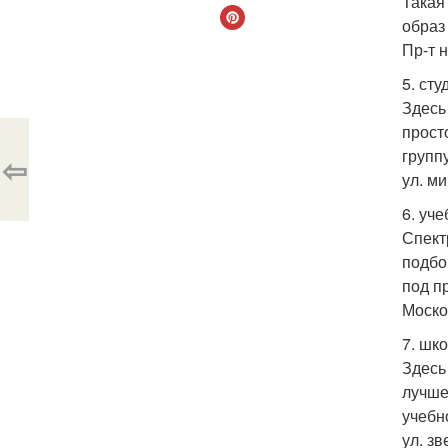
Такая
образ
Пр-т н
5. ст
Здесь
прост
группу
⇦
ул. ми
6. уче
Спект
подбо
под п
Москов
7. шк
Здесь
лучше
учебн
ул. зв