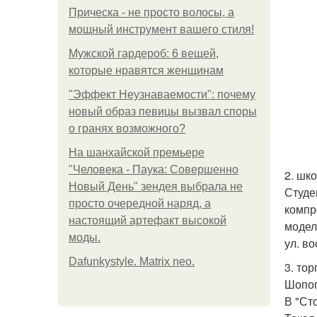
Прическа - не просто волосы, а
мощный инструмент вашего стиля!
Мужской гардероб: 6 вещей,
которые нравятся женщинам
"Эффект Неузнаваемости": почему
новый образ певицы вызвал споры
о гранях возможного?
На шанхайской премьере
"Человека - Паука: Совершенно
2. шко
Новый День" зендея выбрала не
Студе
просто очередной наряд, а
компр
настоящий артефакт высокой
модел
моды.
ул. во
Dafunkystyle. Matrix neo.
3. то
Шопог
В "Ст