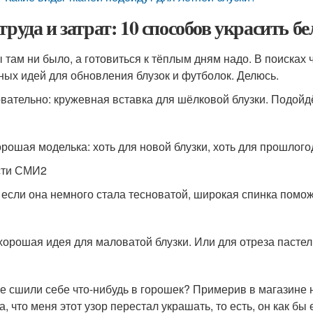
 труда и затрат: 10 способов украсить 
ы там ни было, а готовиться к тёплым дням надо. В поисках
ных идей для обновления блузок и футболок. Делюсь.
вательно: кружевная вставка для шёлковой блузки. Подойд
орошая моделька: хоть для новой блузки, хоть для прошлого
сти СМИ2
 если она немного стала тесноватой, широкая спинка помож
хорошая идея для маловатой блузки. Или для отреза пасте
е сшили себе что-нибудь в горошек? Примерив в магазине н
, что меня этот узор перестал украшать, то есть, он как бы 