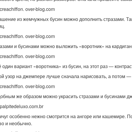
creachiffon. over-blog.com
рашение из жемчужных бусин можно дополнить стразами. Та
иц.
creachiffon. over-blog.com
разами и бусинами можно выложить «воротник» на кардиган
creachiffon. over-blog.com
ё один вариант «воротника» из бусин, на этот раз — контрас
кой узор на джемпере лучше сначала нарисовать, а потом —
creachiffon. over-blog.com
добным же образом можно украсить стразами и бусинами дж
palpitedeluxo.com.br
мчуг особенно нежно смотрится на ангоре или кашемире. П
во и необычно.