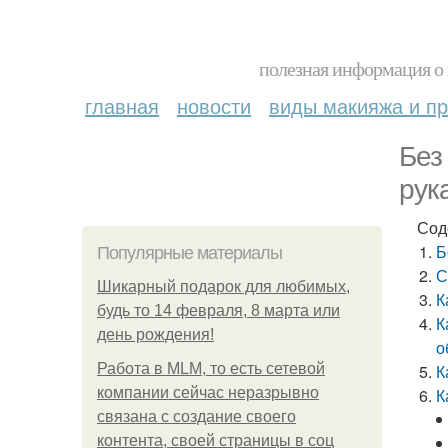
полезная информация о 
главная
новости
виды макияжа и пр
Без
рук
Сод
Б
Популярные материалы
С
Шикарный подарок для любимых,
К
будь то 14 февраля, 8 марта или
К
день рождения!
о
Работа в MLM, то есть сетевой
К
компании сейчас неразрывно
К
связана с создание своего
контента, своей страницы в соц