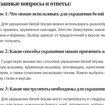
занные вопросы и ответы:
ос 1: Что можно использовать для украшения белой
: Для украшения белой блузки можно использовать разнооб
о, кружева, кружевные накладки, блестки, бижутерию, наклей
кани и маркеры. Выбор зависит от предпочтений и вкусов чел
ет получить.
ос 2: Какие способы украшения можно применить к 
: Существует множество способов украшения белой блузки
ную вышивку, кружевную вышивку, аппликацию, нанесение 
ерии, а также сочетание нескольких техник. Важно выбрать
у стилю и вкусам.
ос 3: Какие инструменты необходимы для украшени
: Для украшения белой блузки могут потребоваться следую
цы для ткани, наждачная бумага, клей, аппликатор, набо