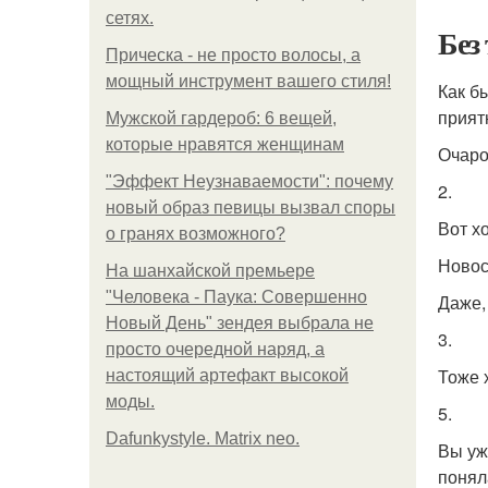
сетях.
Без
Прическа - не просто волосы, а
мощный инструмент вашего стиля!
Как б
прият
Мужской гардероб: 6 вещей,
которые нравятся женщинам
Очаро
"Эффект Неузнаваемости": почему
2.
новый образ певицы вызвал споры
Вот х
о гранях возможного?
Ново
На шанхайской премьере
"Человека - Паука: Совершенно
Даже,
Новый День" зендея выбрала не
3.
просто очередной наряд, а
Тоже 
настоящий артефакт высокой
моды.
5.
Dafunkystyle. Matrix neo.
Вы уж
поняла