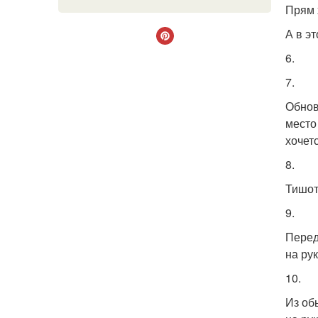
Прям 
А в э
6.
7.
Обнов
место
хочетс
8.
Тишот
9.
Перед
на ру
10.
Из об