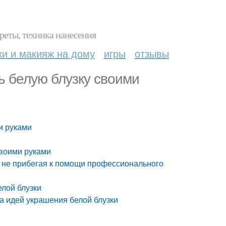
реты, техника нанесения
ки и макияж на дому
игры
отзывы
ть белую блузку своими
ми руками
своими руками
, не прибегая к помощи профессионального
елой блузки
а идей украшения белой блузки