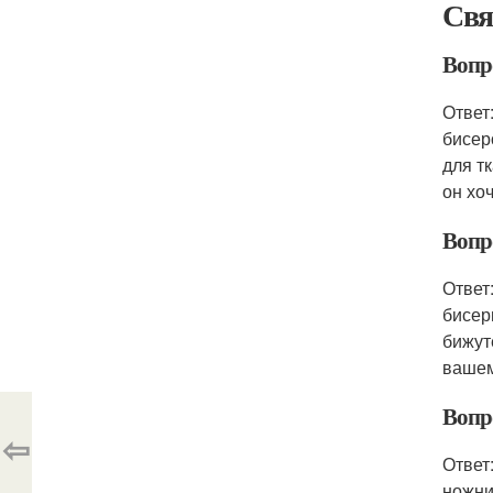
Свя
Вопр
Ответ
бисер
для т
он хоч
Вопр
Ответ
бисер
бижут
вашем
Вопр
⇦
Ответ
ножни