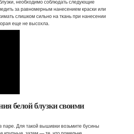
 блузки, необходимо соблюдать следующие
ледить за равномерным нанесением краски или
ажимать слишком сильно на ткань при нанесении
оторая еще не высохла.
ия белой блузки своими
в паре. Для такой вышивки возьмите бусины
 крупные, затем — те, что помельче.