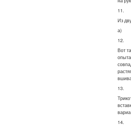
на ру
11.
Из дв
а)
12.
Вот т
опыта
совпа
растяг
вшива
13.
Трико
встав
вариа
14.