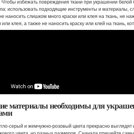
: Чтобы избежать повреждения ткани при украшении белой
ла: использовать подходящие инструменты и материалы, с
 не наносить слишком много краски или клея на ткань, не н
 или клея, а также не наносить краску или клей на ткань, к
ие материалы необходимы для украшен
ами
етло-серый и жемчужно-розовый цвета прекрасно выглядят 
кового цвета, но разных размеров. Сначала пришейте самые