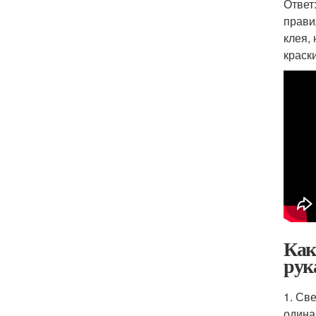
Ответ
прави
клея,
краски
Как
рук
1. Св
одина