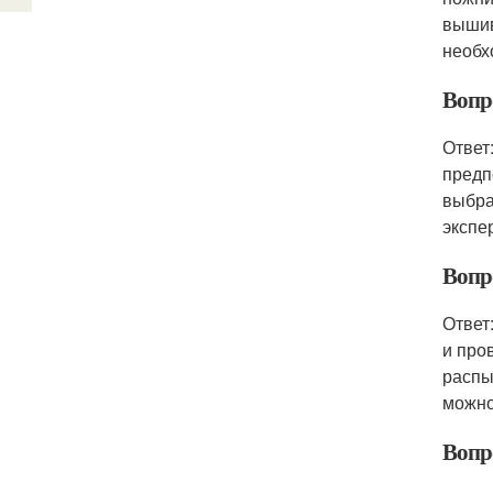
вышив
необх
Вопр
Ответ
предп
выбра
экспе
Вопр
Ответ
и про
распы
можно
Вопр