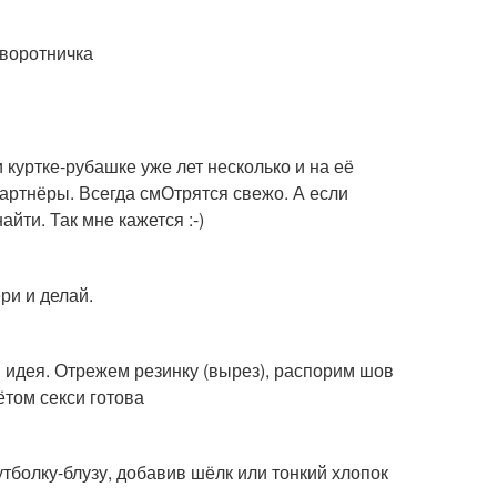
 воротничка
 куртке-рубашке уже лет несколько и на её
партнёры. Всегда смОтрятся свежо. А если
айти. Так мне кажется :-)
ри и делай.
 идея. Отрежем резинку (вырез), распорим шов
ётом секси готова
тболку-блузу, добавив шёлк или тонкий хлопок