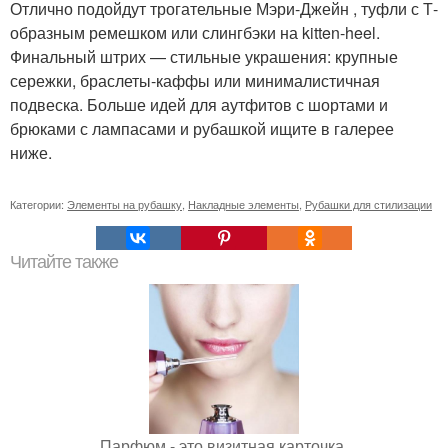
Отлично подойдут трогательные Мэри-Джейн , туфли с Т-
образным ремешком или слингбэки на kitten-heel.
Финальный штрих — стильные украшения: крупные
сережки, браслеты-каффы или минималистичная
подвеска. Больше идей для аутфитов с шортами и
брюками с лампасами и рубашкой ищите в галерее
ниже.
Категории:
Элементы на рубашку
,
Накладные элементы
,
Рубашки для стилизации
Читайте также
Парфюм - это визитная карточка.