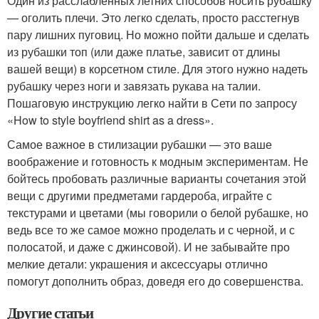
Один из расслабленных летних способов носить рубашку
— оголить плечи. Это легко сделать, просто расстегнув
пару лишних пуговиц. Но можно пойти дальше и сделать
из рубашки топ (или даже платье, зависит от длины
вашей вещи) в корсетном стиле. Для этого нужно надеть
рубашку через ноги и завязать рукава на талии.
Пошаговую инструкцию легко найти в Сети по запросу
«How to style boyfriend shirt as a dress».
Самое важное в стилизации рубашки — это ваше
воображение и готовность к модным экспериментам. Не
бойтесь пробовать различные варианты сочетания этой
вещи с другими предметами гардероба, играйте с
текстурами и цветами (мы говорили о белой рубашке, но
ведь все то же самое можно проделать и с черной, и с
полосатой, и даже с джинсовой). И не забывайте про
мелкие детали: украшения и аксессуары отлично
помогут дополнить образ, доведя его до совершенства.
Другие статьи