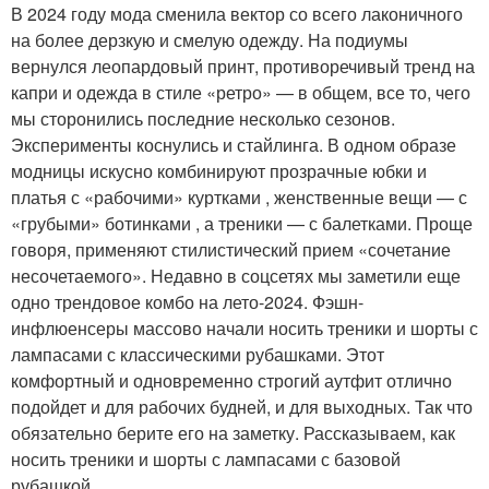
В 2024 году мода сменила вектор со всего лаконичного
на более дерзкую и смелую одежду. На подиумы
вернулся леопардовый принт, противоречивый тренд на
капри и одежда в стиле «ретро» — в общем, все то, чего
мы сторонились последние несколько сезонов.
Эксперименты коснулись и стайлинга. В одном образе
модницы искусно комбинируют прозрачные юбки и
платья с «рабочими» куртками , женственные вещи — с
«грубыми» ботинками , а треники — с балетками. Проще
говоря, применяют стилистический прием «сочетание
несочетаемого». Недавно в соцсетях мы заметили еще
одно трендовое комбо на лето-2024. Фэшн-
инфлюенсеры массово начали носить треники и шорты с
лампасами с классическими рубашками. Этот
комфортный и одновременно строгий аутфит отлично
подойдет и для рабочих будней, и для выходных. Так что
обязательно берите его на заметку. Рассказываем, как
носить треники и шорты с лампасами с базовой
рубашкой.