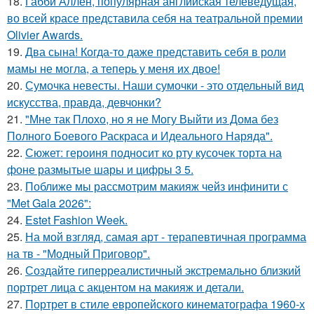
18.
Габби Аллен, популярная английская телеведущая,
во всей красе представила себя на театральной премии
Olivier Awards.
19.
Два сына! Когда-то даже представить себя в роли
мамы не могла, а теперь у меня их двое!
20.
Сумочка невесты. Наши сумочки - это отдельный вид
искусства, правда, девчонки?
21.
"Мне так Плохо, но я не Могу Выйти из Дома без
Полного Боевого Раскраса и Идеального Наряда".
22.
Сюжет: героиня подносит ко рту кусочек торта на
фоне размытые шары и цифры 3 5.
23.
Поближе мы рассмотрим макияж чейз инфинити с
"Met Gala 2026":
24.
Estet Fashion Week.
25.
На мой взгляд, самая арт - терапевтичная программа
на тв - "Модный Приговор".
26.
Создайте гиперреалистичный экстремально близкий
портрет лица с акцентом на макияж и детали.
27.
Портрет в стиле европейского кинематографа 1960-х