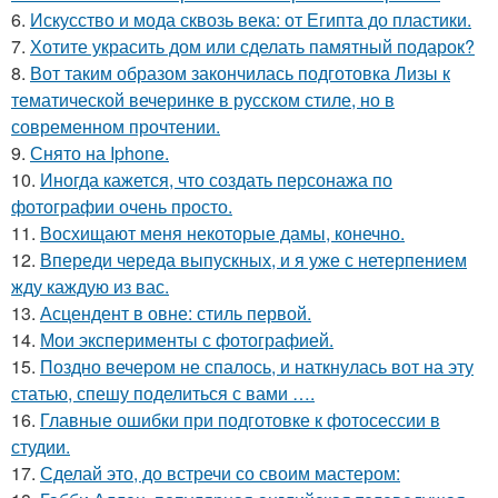
6.
Искусство и мода сквозь века: от Египта до пластики.
7.
Хотите украсить дом или сделать памятный подарок?
8.
Вот таким образом закончилась подготовка Лизы к
тематической вечеринке в русском стиле, но в
современном прочтении.
9.
Снято на Iphone.
10.
Иногда кажется, что создать персонажа по
фотографии очень просто.
11.
Восхищают меня некоторые дамы, конечно.
12.
Впереди череда выпускных, и я уже с нетерпением
жду каждую из вас.
13.
Асцендент в овне: стиль первой.
14.
Мои эксперименты с фотографией.
15.
Поздно вечером не спалось, и наткнулась вот на эту
статью, спешу поделиться с вами ….
16.
Главные ошибки при подготовке к фотосессии в
студии.
17.
Сделай это, до встречи со своим мастером: