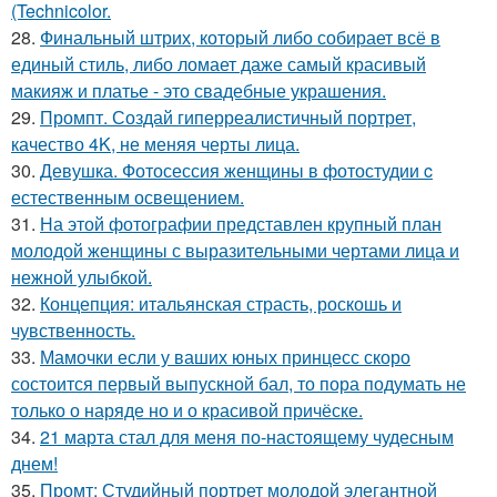
(Technicolor.
28.
Финальный штрих, который либо собирает всё в
единый стиль, либо ломает даже самый красивый
макияж и платье - это свадебные украшения.
29.
Промпт. Создай гиперреалистичный портрет,
качество 4K, не меняя черты лица.
30.
Девушка. Фотосессия женщины в фотостудии c
естественным освещением.
31.
На этой фотографии представлен крупный план
молодой женщины с выразительными чертами лица и
нежной улыбкой.
32.
Концепция: итальянская страсть, роскошь и
чувственность.
33.
Мамочки если у ваших юных принцесс скоро
состоится первый выпускной бал, то пора подумать не
только о наряде но и о красивой причёске.
34.
21 марта стал для меня по-настоящему чудесным
днем!
35.
Промт: Студийный портрет молодой элегантной