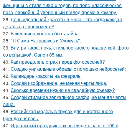
женщины в стиле 1930-х годов, по пояс, классическая
поза, спокойный уверенный взгляд прямо в камеру.
36.
День идеальной красоты в Enso - это когда каждая
деталь на своём месте!
37.
В женщина должна быть тайна.
38.
"Я Сама Накрашусь и Уложусь".
39.
Внутри кафе, ночь, стильное кафе с подсветкой, фото
со вспышкой, Canon 85 мм.
40.
Как преодолеть страх перед фотосессией?
41.
Создаю уникальные образы с помощью нейросетей:
42.
Календарь красоты на февраль.
43.
Создай изображение, не меняя черты лица.
44.
Сколько времени нужно на свадебную съемку?
45.
Создай стильное зеркальное селфи, не меняя черты
лица.
46.
Российская модель в трусах для иностранного
бренда снялась.
47.
Идеальный праздник: как выглядеть на все 100 в