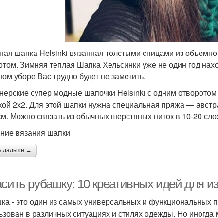
ная шапка Helsinki вязанная толстыми спицами из объемн
отом. Зимняя теплая Шапка Хельсинки уже не один год нахо
ном уборе Вас трудно будет не заметить.
нерские супер модные шапочки Helsinki с одним отворотом
кой 2х2. Для этой шапки нужна специальная пряжа — авст
 см. Можно связать из обычных шерстяных ниток в 10-20 сл
ние вязания шапки
ь дальше →
асить рубашку: 10 креативных идей для и
ка - это один из самых универсальных и функциональных п
ьзован в различных ситуациях и стилях одежды. Но иногда