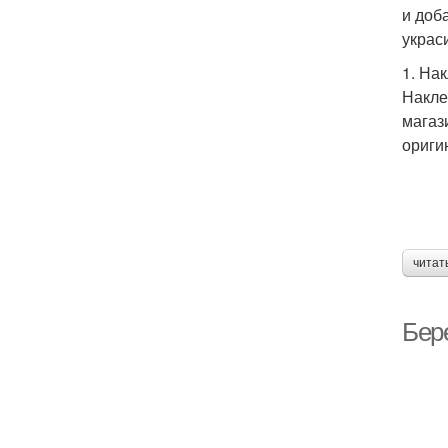
и доб
украс
1. На
Накле
магаз
ориги
читат
Бер