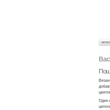
читат
Вас
Пош
Вязан
добав
цвето
Один 
цепоч