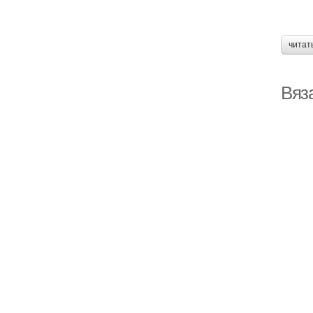
читат
Вяз