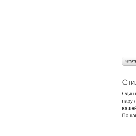
читат
Сти
Один 
пару 
вашей
Пошаго