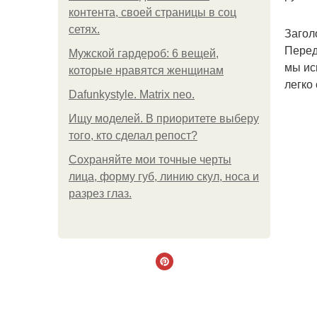
контента, своей страницы в соц
сетях.
Загол
Перед
Мужской гардероб: 6 вещей,
мы ис
которые нравятся женщинам
легко
Dafunkystyle. Matrix neo.
Ищу моделей. В приоритете выберу
того, кто сделал репост?
Сохраняйте мои точные черты
лица, форму губ, линию скул, носа и
разрез глаз.