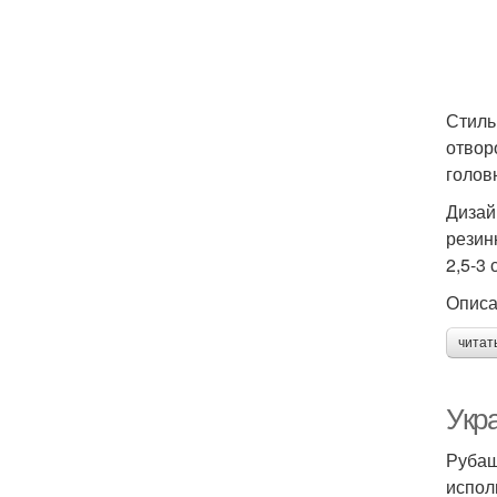
Стиль
отвор
голов
Дизай
резин
2,5-3
Описа
читат
Укр
Рубаш
испол