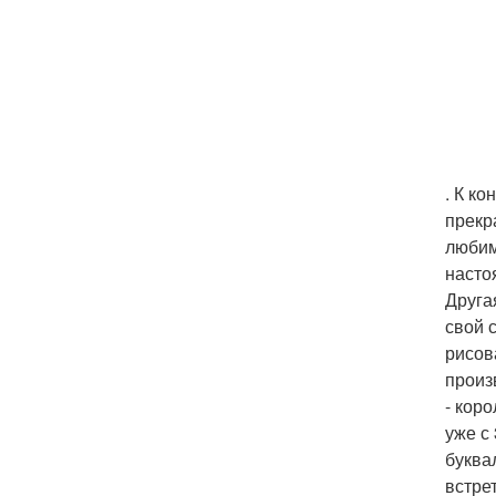
. К к
прекр
любим
насто
Друга
свой 
рисов
произ
- кор
уже с
буква
встре