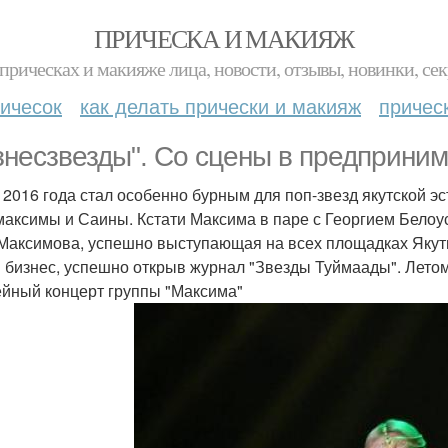
ПРИЧЕСКА И МАКИЯЖ
прическах и макияже лица, новости, отзывы, новинки, сек
ичесок
как делать прически и макияж
причес
знесзвезды". Со сцены в предприним
 2016 года стал особенно бурным для поп-звезд якутской э
максимы и Саины. Кстати Максима в паре с Георгием Бело
Максимова, успешно выступающая на всех площадках Якутии
и бизнес, успешно открыв журнал "Звезды Туймаады". Лет
йный концерт группы "Максима"