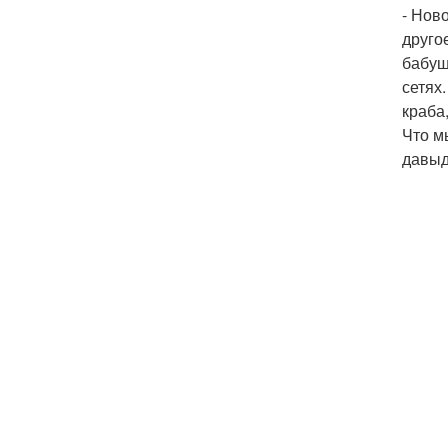
- Нов
друго
бабуш
сетях
краба
Что м
давыд