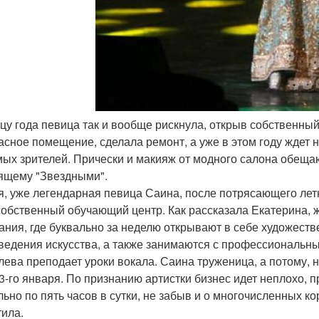
онцу года певица так и вообще рискнула, открыв собственн
асное помещение, сделала ремонт, а уже в этом году ждет н
ых зрителей. Прически и макияж от модного салона обещаю
ящему "Звездными".
я, уже легендарная певица Саина, после потрясающего лет
собственный обучающий центр. Как рассказала Екатерина, 
ания, где буквально за неделю открывают в себе художест
ведения искусства, а также занимаются с профессиональн
олева преподает уроки вокала. Саина труженица, а потому, 
 3-го января. По признанию артистки бизнес идет неплохо, п
льно по пять часов в сутки, не забыв и о многочисленных ко
тила.