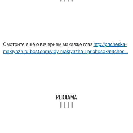
Смотрите ещё о вечернем макияже глаз
http://pricheska-
makiyazh.ru-best.com/vidy-makiyazha-i-prichesok/priches...