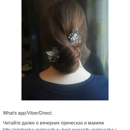
What's app/Viber/Direct.
Читайте далее о вечерних прическах и макияж
http://pricheska-makiyazh.ru-best.com/vidy-makiyazha-i-