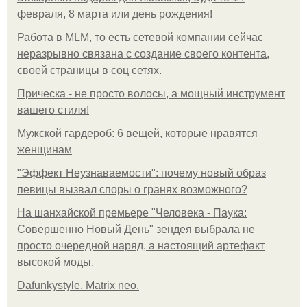
февраля, 8 марта или день рождения!
Работа в MLM, то есть сетевой компании сейчас
неразрывно связана с создание своего контента,
своей страницы в соц сетях.
Прическа - не просто волосы, а мощный инструмент
вашего стиля!
Мужской гардероб: 6 вещей, которые нравятся
женщинам
"Эффект Неузнаваемости": почему новый образ
певицы вызвал споры о гранях возможного?
На шанхайской премьере "Человека - Паука:
Совершенно Новый День" зендея выбрала не
просто очередной наряд, а настоящий артефакт
высокой моды.
Dafunkystyle. Matrix neo.