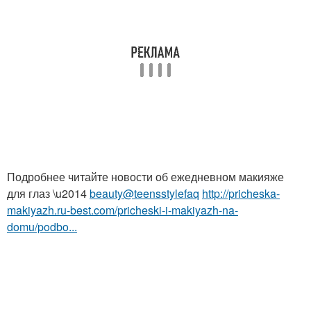
Подробнее читайте новости об ежедневном макияже
для глаз \u2014
beauty@teensstylefaq
http://pricheska-
makiyazh.ru-best.com/pricheski-i-makiyazh-na-
domu/podbo...