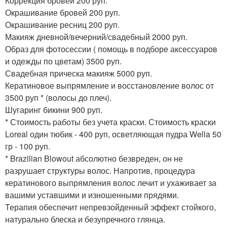
Коррекция бровей 200 руп.
Окрашивание бровей 200 руп.
Окрашивание ресниц 200 руп.
Макияж дневной/вечерний/свадебный 2000 руп.
Образ для фотосессии ( помощь в подборе аксессуаров
и одежды по цветам) 3500 руп.
Свадебная прическа макияж 5000 руп.
Кератиновое выпрямление и восстановление волос от
3500 руп * (волосы до плеч).
Шугаринг бикини 900 руп.
* Стоимость работы без учета краски. Стоимость краски
Loreal один тюбик - 400 руп, осветляющая пудра Wella 50
гр - 100 руп.
* Brazilian Blowout абсолютно безвреден, он не
разрушает структуры волос. Напротив, процедура
кератинового выпрямления волос лечит и ухаживает за
вашими уставшими и изношенными прядями.
Терапия обеспечит непревзойденный эффект стойкого,
натурально блеска и безупречного глянца.