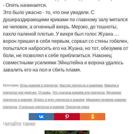
- Опять начинается.
Это было ужасно - то, что они увидели. С
душераздирающими криками по главному залу метался
не человек, а огненный вихрь. Мерзко, до тошноты,
пахло паленой плотью. У вихря был голос Жуана …
ворон пришел в себя первым, сорвал со стены гобелен,
попытался набросить его на Жуана, но тот, обезумев от
боли, не позволял к себе приблизиться. Наконец
совместными усилиями Эйнштейна и ворона удалось
завалить его на пол и сбить пламя.
Категории:
Игры макияж и прически
,
Мастер причесок и макияжа
,
Макияж и
прически для девочек
,
Отзывы
,
Что сначала макияж или прическа
,
Вечерние
прически и макияж
,
Играть в игру прически и макияж
,
Маникюр педикюр макияж
прическа
,
Стильные прически и макияж
,
Прически дома
Читайте также