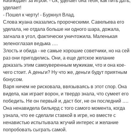
наблюдает за игрой. - Ох, уделает она тебя, как пить дать,
уделает!
- Пошел к черту! - Буркнул Влад.
Слова жуана оказались пророческими. Савельева его
уделала, не отдала больше ни одного шара, дожала,
загнала в угол, фактически уничтожила. Маленькая
зеленоглазая ведьма ….
Злость и обида - не самые хорошие советчики, но на сей
раз они пригодились. Они, а еще детское желание
доказать этим самоуверенным мужикам, что и она кое-
чего стоит. А деньги? Ну что же, деньги будут приятным
бонусом.
Варя ничем не рисковала, ввязываясь в этот спор. Она
видела, как играет ворон, и твердо знала, что сумеет его
победить. Не он первый и, даст бог, не он последний ….
Она ненавидела бильярд с того самого момента, когда
узнала, что ее сделали ставкой в игре, но вместе с
ненавистью испытывала жгучий интерес и желание
попробовать сыграть самой.