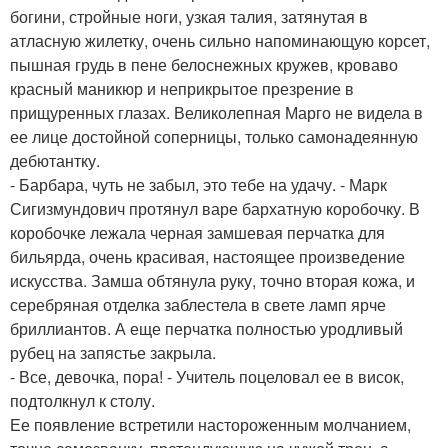
богини, стройные ноги, узкая талия, затянутая в
атласную жилетку, очень сильно напоминающую корсет,
пышная грудь в пене белоснежных кружев, кроваво
красный маникюр и неприкрытое презрение в
прищуренных глазах. Великолепная Марго не видела в
ее лице достойной соперницы, только самонадеянную
дебютантку.
- Барбара, чуть не забыл, это тебе на удачу. - Марк
Сигизмундович протянул варе бархатную коробочку. В
коробочке лежала черная замшевая перчатка для
бильярда, очень красивая, настоящее произведение
искусства. Замша обтянула руку, точно вторая кожа, и
серебряная отделка заблестела в свете ламп ярче
бриллиантов. А еще перчатка полностью уродливый
рубец на запястье закрыла.
- Все, девочка, пора! - Учитель поцеловал ее в висок,
подтолкнул к столу.
Ее появление встретили настороженным молчанием,