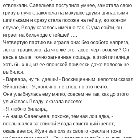
отвлекали. Савельева поступила умнее, замотала свою
гриву в пучок, заколола на макушке двумя шипастыми
шпильками и сразу стала похожа на гейшу, во всяком
случае, Владу казалось именно так. С ума сойти, он
играет на бильярде с гейшей ….
Четвертую партию выиграла она: без особого напряга,
легко, грациозно. Да что же это такое, черт возьми? Он
весь в мыле, точно загнанная лошадь, а этой пигалице
хоть бы хны, из ее японской прически даже волосок не
выбился.
- Варвара, ну ты даешь! - Восхищенным шепотом сказал
Эйнштейн. - Я, конечно, не спец, но это нечто.
Она улыбнулась ему мягко, совсем не так, как до этого
улыбалась Владу, сказала весело:
- Я люблю бильярд.
- А наша Савельева, похоже, темная лошадка, -
послышался за спиной Влада свистящий шепот,
оказывается, Жуан выполз из своего кресла и тоже