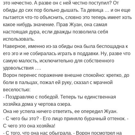
это нечестно. А разве он с ней честно поступил? От
обиды до сих пор больно дышать. Та девица … и он еще
пытается что-то объяснить, словно это теперь имеет хоть
какое нибудь значение. Прав Жуан, она самая
настоящая дура, если дважды позволила себя
использовать.
Наверное, именно из-за обиды она была беспощадна к
его эго и не собиралась играть в поддавки. Ну, разве что
самую малость, исключительно для собственного
удовольствия ….
Ворон перенес поражение внешне спокойно: крепко, до
боли в пальцах, пожал ей руку, сказал с мрачной
веселостью:
- Поздравляю с победой. Теперь ты единственная
хозяйка дома у чертова озера.
Она не успела ничего ответить, ее опередил Жуан.
- С чего бы это? - Его лицо приняло бурачный оттенок. -
С чего это она хозяйка!
- С того, что она нас обыграла. - Ворон посмотрел на