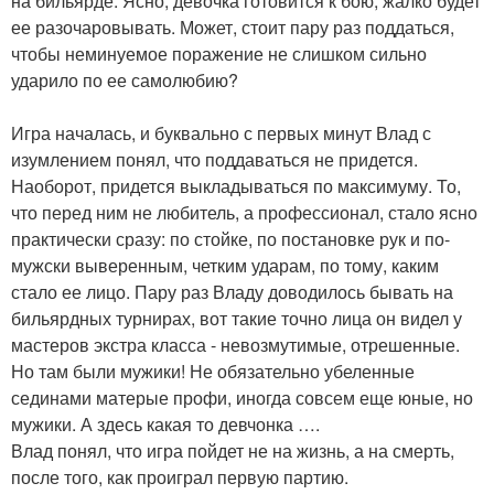
на бильярде. Ясно, девочка готовится к бою, жалко будет
ее разочаровывать. Может, стоит пару раз поддаться,
чтобы неминуемое поражение не слишком сильно
ударило по ее самолюбию?
Игра началась, и буквально с первых минут Влад с
изумлением понял, что поддаваться не придется.
Наоборот, придется выкладываться по максимуму. То,
что перед ним не любитель, а профессионал, стало ясно
практически сразу: по стойке, по постановке рук и по-
мужски выверенным, четким ударам, по тому, каким
стало ее лицо. Пару раз Владу доводилось бывать на
бильярдных турнирах, вот такие точно лица он видел у
мастеров экстра класса - невозмутимые, отрешенные.
Но там были мужики! Не обязательно убеленные
сединами матерые профи, иногда совсем еще юные, но
мужики. А здесь какая то девчонка ….
Влад понял, что игра пойдет не на жизнь, а на смерть,
после того, как проиграл первую партию.