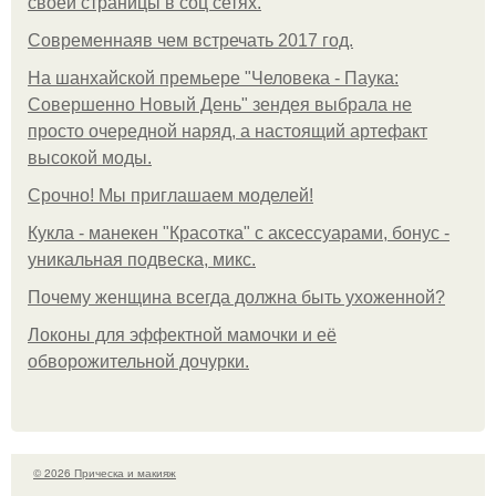
своей страницы в соц сетях.
Современнаяв чем встречать 2017 год.
На шанхайской премьере "Человека - Паука:
Совершенно Новый День" зендея выбрала не
просто очередной наряд, а настоящий артефакт
высокой моды.
Срочно! Мы приглашаем моделей!
Кукла - манекен "Красотка" с аксессуарами, бонус -
уникальная подвеска, микс.
Почему женщина всегда должна быть ухоженной?
Локоны для эффектной мамочки и её
обворожительной дочурки.
© 2026 Прическа и макияж