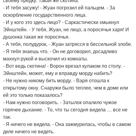
своему предку. Такая же скотина.
- И тебя засужу! - Жуан погрозил ей пальцем. - За
оскорбление государственного лица.
- И у кого это здесь лицо? - Саркастически хмыкнул
Эйнштейн. - У тебя, Жуан, не лицо, а поросячья харя! И
душонка такая же поросячья.
- А тебя, полудурок, - Жуан затрясся в бессильной злобе.
- Я тебя знаешь что. - Он не договорил, досадливо
махнул рукой и выскочил из комнаты.
- Вот ведь скотина! - Ворон врезал кулаком по столу. -
Эйнштейн, может, ему и вправду морду набить?
- Не нужно никому бить морду. - Варя отошла к
открытому окну. Снаружи было теплее, чем в доме или
ей это только показалось?
- Нам нужно поговорить. - Затылок опалило чужое
горячее дыхание. - То, что ты сегодня видела … все не
так.
- Я ничего не видела. - Она зажмурилась, чтобы в самом
деле ничего не видеть.