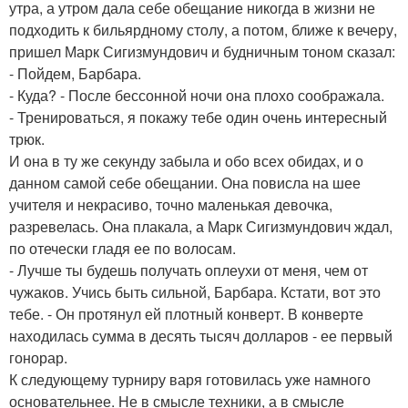
утра, а утром дала себе обещание никогда в жизни не
подходить к бильярдному столу, а потом, ближе к вечеру,
пришел Марк Сигизмундович и будничным тоном сказал:
- Пойдем, Барбара.
- Куда? - После бессонной ночи она плохо соображала.
- Тренироваться, я покажу тебе один очень интересный
трюк.
И она в ту же секунду забыла и обо всех обидах, и о
данном самой себе обещании. Она повисла на шее
учителя и некрасиво, точно маленькая девочка,
разревелась. Она плакала, а Марк Сигизмундович ждал,
по отечески гладя ее по волосам.
- Лучше ты будешь получать оплеухи от меня, чем от
чужаков. Учись быть сильной, Барбара. Кстати, вот это
тебе. - Он протянул ей плотный конверт. В конверте
находилась сумма в десять тысяч долларов - ее первый
гонорар.
К следующему турниру варя готовилась уже намного
основательнее. Не в смысле техники, а в смысле