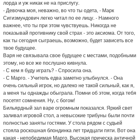
лорда и уж никак не на прислугу.
- Девочка моя, неважно, во что ты одета, - Марк
Сигизмундович легко читал по ее лицу. - Намного
важнее, что ты при этом чувствуешь. Никогда не
показывай противнику свой страх - это аксиома. От того,
как ты сегодня сыграешь, возможно, будет зависеть все
твое будущее.
Варя не связывала свое будущее с местами, подобными
этому, но все же послушно кивнула.
- С кем я буду играть? - Спросила она.
- С Марго. - Учитель едва заметно улыбнулся. - Она
очень сильный игрок, но далеко не такой сильный, как я,
а меня ты однажды обыграла. Помни об этом, когда тебя
посетят сомнения. Ну, с богом!
Бильярдный зал варе огромным показался. Яркий свет
заливал игровой стол, а невысокие трибуны были почти
полностью заняты гостями. У стола рядом с судьей
стояла роскошная блондинка лет тридцати пяти. Вот она
какая - непобедимая Марго. Высокая прическа античной