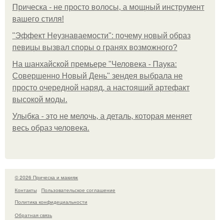
Прическа - не просто волосы, а мощный инструмент
вашего стиля!
"Эффект Неузнаваемости": почему новый образ
певицы вызвал споры о гранях возможного?
На шанхайской премьере "Человека - Паука:
Совершенно Новый День" зендея выбрала не
просто очередной наряд, а настоящий артефакт
высокой моды.
Улыбка - это не мелочь, а деталь, которая меняет
весь образ человека.
© 2026 Прическа и макияж
Контакты
Пользовательское соглашение
Политика конфидециальности
Обратная связь