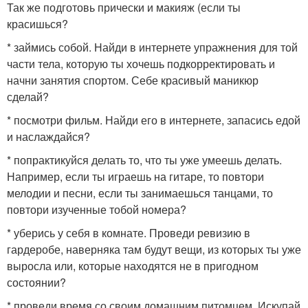
Так же подготовь прически и макияж (если ты
красишься?
* займись собой. Найди в интернете упражнения для той
части тела, которую ты хочешь подкорректировать и
начни занятия спортом. Себе красивый маникюр
сделай?
* посмотри фильм. Найди его в интернете, запасись едой
и наслаждайся?
* попрактикуйся делать то, что ты уже умеешь делать.
Например, если ты играешь на гитаре, то повтори
мелодии и песни, если ты занимаешься танцами, то
повтори изученные тобой номера?
* уберись у себя в комнате. Проведи ревизию в
гардеробе, наверняка там будут вещи, из которых ты уже
выросла или, которые находятся не в пригодном
состоянии?
* проведи время со своим домашним питомцем. Искупай