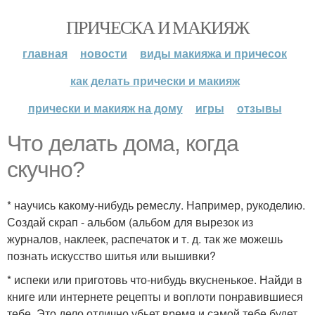
ПРИЧЕСКА И МАКИЯЖ
главная
новости
виды макияжа и причесок
как делать прически и макияж
прически и макияж на дому
игры
отзывы
Что делать дома, когда
скучно?
* научись какому-нибудь ремеслу. Например, рукоделию.
Создай скрап - альбом (альбом для вырезок из
журналов, наклеек, распечаток и т. д. так же можешь
познать искусство шитья или вышивки?
* испеки или приготовь что-нибудь вкусненькое. Найди в
книге или интернете рецепты и воплоти понравившиеся
тебе. Это дело отлично убьет время и самой тебе будет