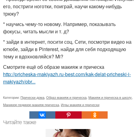
его, постриги ноготки, поиграй, научи какому-нибудь
трюку?
* научись чему-то новому. Например, показывать
фокусы, читать мысли и т. д?
* зайди в интернет, посити соц. Сети, посмотри видео на
ютюбе, зайди в Pinterest, найди для себя подходящую
тему и вдохновляйся? Mi?
Смотрите ещё об образе макияж и прическа
http://pricheska-makiyazh.ru-best.com/kak-delat-pricheski-i-
makiyazh/obr...
Категории:
Прически дома
,
Образ макияж и прическа
,
Макияж и прическа в школу
,
Маникюр педикюр макияж прическа
,
Игры макияж и прически
Читайте также