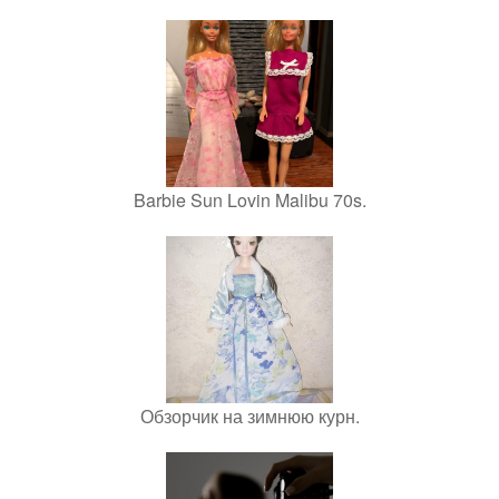
Barbie Sun Lovin Malibu 70s.
Обзорчик на зимнюю курн.