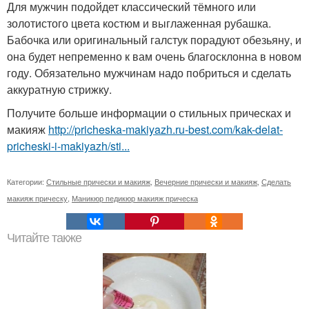
Для мужчин подойдет классический тёмного или
золотистого цвета костюм и выглаженная рубашка.
Бабочка или оригинальный галстук порадуют обезьяну, и
она будет непременно к вам очень благосклонна в новом
году. Обязательно мужчинам надо побриться и сделать
аккуратную стрижку.
Получите больше информации о стильных прическах и
макияж
http://pricheska-makiyazh.ru-best.com/kak-delat-
pricheski-i-makiyazh/sti...
Категории:
Стильные прически и макияж
,
Вечерние прически и макияж
,
Сделать
макияж прическу
,
Маникюр педикюр макияж прическа
Читайте также