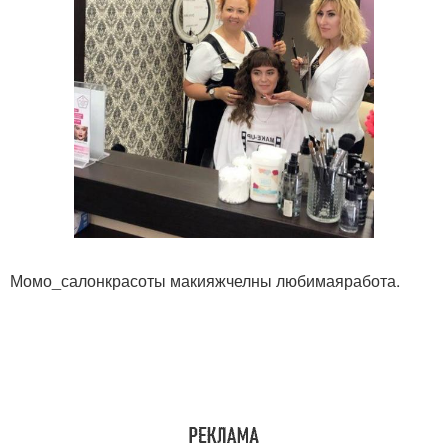
Момо_салонкрасоты макияжчелны любимаяработа.