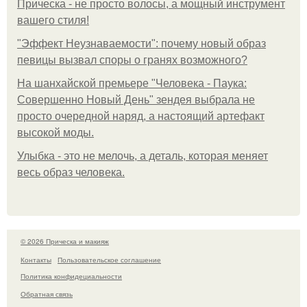
Прическа - не просто волосы, а мощный инструмент
вашего стиля!
"Эффект Неузнаваемости": почему новый образ
певицы вызвал споры о гранях возможного?
На шанхайской премьере "Человека - Паука:
Совершенно Новый День" зендея выбрала не
просто очередной наряд, а настоящий артефакт
высокой моды.
Улыбка - это не мелочь, а деталь, которая меняет
весь образ человека.
© 2026 Прическа и макияж
Контакты
Пользовательское соглашение
Политика конфидециальности
Обратная связь