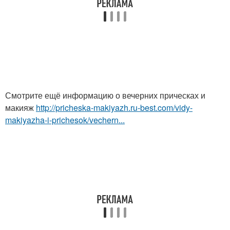
Смотрите ещё информацию о вечерних прическах и
макияж
http://pricheska-makiyazh.ru-best.com/vidy-
makiyazha-i-prichesok/vechern...