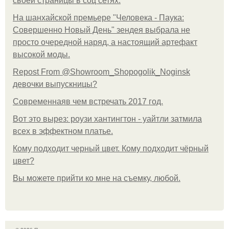
своей страницы в соц сетях.
На шанхайской премьере "Человека - Паука:
Совершенно Новый День" зендея выбрала не
просто очередной наряд, а настоящий артефакт
высокой моды.
Repost From @Showroom_Shopogolik_Noginsk
девочки выпускницы?
Современнаяв чем встречать 2017 год.
Вот это вырез: роузи хантингтон - уайтли затмила
всех в эффектном платьe.
Кому подходит черный цвет. Кому подходит чёрный
цвет?
Вы можете прийти ко мне на съемку, любой.