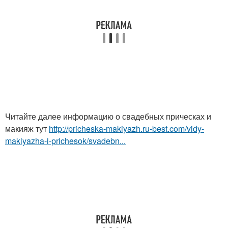
Читайте далее информацию о свадебных прическах и
макияж тут
http://pricheska-makiyazh.ru-best.com/vidy-
makiyazha-i-prichesok/svadebn...