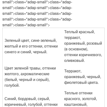
small">class="adap-small">class="adap-
small">class="adap-small">class="adap-
small">class="adap-small">class="adap-
small">class="adap-small">class="adap-
small">class="adap-small">
Теплый красный,
терракот,
Зеленый цвет, сине-зеленый,
оранжевый, розовый
желтый и его оттенки, оттенки
(в основном),
синего и синий, черный.
оттенки коричневого,
оливковый.
Цвет зеленой травы, оттенки
Терракот,
желтого, ахроматические
оранжевый, черный,
(белый, черный и серый),
фиолетовый цвета.
голубой.
Теплые оттенки
Синий, бордовый, серый,
красного, золотой,
коричневый, голубой, оттенки
каштановый,