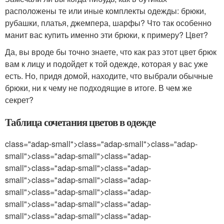
расположены те или иные комплекты одежды: брюки,
рубашки, платья, джемпера, шарфы? Что так особенно
манит вас купить именно эти брюки, к примеру? Цвет?
Да, вы вроде бы точно знаете, что как раз этот цвет брюк
вам к лицу и подойдет к той одежде, которая у вас уже
есть. Но, придя домой, находите, что выбрали обычные
брюки, ни к чему не подходящие в итоге. В чем же
секрет?
Таблица сочетания цветов в одежде
class="adap-small">class="adap-small">class="adap-
small">class="adap-small">class="adap-
small">class="adap-small">class="adap-
small">class="adap-small">class="adap-
small">class="adap-small">class="adap-
small">class="adap-small">class="adap-
small">class="adap-small">class="adap-