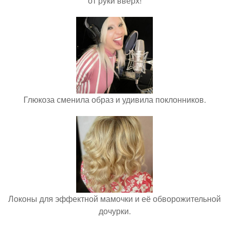
от руки вверх!
Глюкоза сменила образ и удивила поклонников.
Локоны для эффектной мамочки и её обворожительной
дочурки.