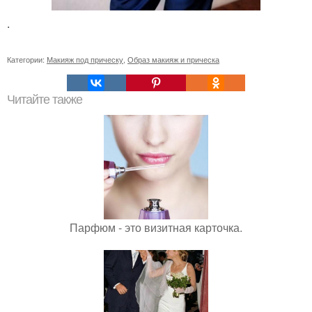
.
Категории:
Макияж под прическу
,
Образ макияж и прическа
Читайте также
Парфюм - это визитная карточка.