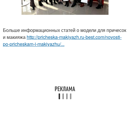
Больше информационных статей о модели для причесок
и макияжа
http://pricheska-makiyazh.ru-best.com/novosti-
po-pricheskam-i-makiyazhu/...