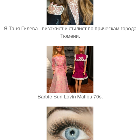
Я Таня Гилева - визажист и стилист по прическам города
Тюмени.
Barbie Sun Lovin Malibu 70s.