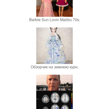
Barbie Sun Lovin Malibu 70s.
Обзорчик на зимнюю курн.