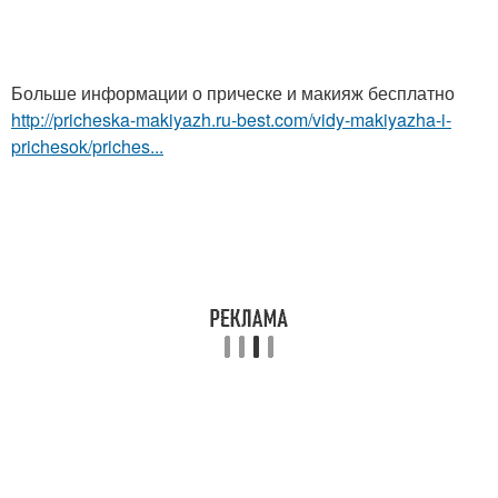
Больше информации о прическе и макияж бесплатно
http://pricheska-makiyazh.ru-best.com/vidy-makiyazha-i-
prichesok/priches...