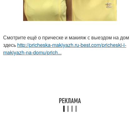
Смотрите ещё о прическе и макияж с выездом на дом
здесь
http://pricheska-makiyazh.ru-best.com/pricheski-i-
makiyazh-na-domu/prich...