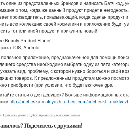
ть один из представленных брендов и написать Батч код, ук
мация о том, когда же данный продукт придет в негодность. 
вает производитель, показывающий, когда сделан продукт и 
нить всю коллекцию своей косметики и приложение будет уве
сить тот или иной продукт и прикупить новый!
ure Beauty Product Finder.
ржка: iOS, Android.
 полезное приложение, предназначенное для помощи поиска
дящего средства необходимо выбрать одну из пяти категорий
 указать вид, проблему, с которой нужно бороться и свой во
дящих товаров. К предложенным продуктам можно посмотре
жно приобрести (при условии, что будет включен gps.
итайте статьи о для девушек? Больше информационных стат
тики
http://pricheska-makiyazh.ru-best.com/pricheski-i-makiyazh
и:
Прически дома
,
Подбор причесок и макияжа онлайн
авилось? Поделитесь с друзьями!