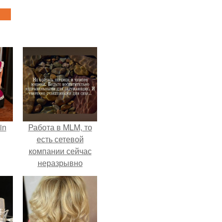
in
Работа в MLM, то
есть сетевой
компании сейчас
неразрывно
связана с создание
своего контента,
своей страницы в
соц сетях.