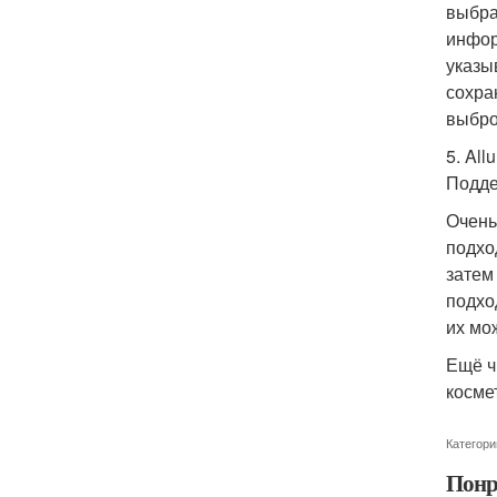
выбра
инфор
указы
сохра
выбро
5. All
Подде
Очень
подхо
затем
подхо
их мо
Ещё ч
косме
Категори
Понр