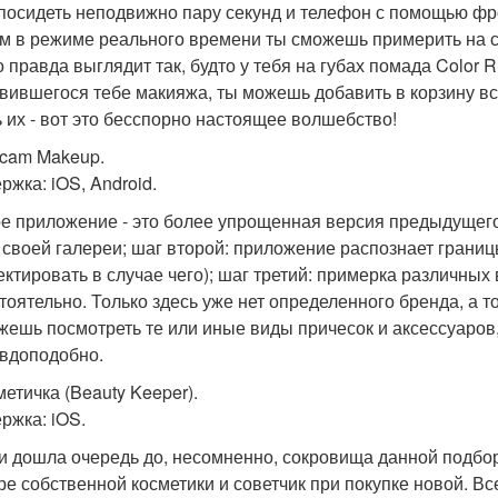
посидеть неподвижно пару секунд и телефон с помощью фр
ем в режиме реального времени ты сможешь примерить на се
о правда выглядит так, будто у тебя на губах помада Color 
вившегося тебе макияжа, ты можешь добавить в корзину вс
ь их - вот это бесспорно настоящее волшебство!
ucam Makeup.
ржка: iOS, Android.
е приложение - это более упрощенная версия предыдущег
з своей галереи; шаг второй: приложение распознает грани
ектировать в случае чего); шаг третий: примерка различных
тоятельно. Только здесь уже нет определенного бренда, а т
жешь посмотреть те или иные виды причесок и аксессуаров,
вдоподобно.
метичка (Beauty Keeper).
ржка: iOS.
 и дошла очередь до, несомненно, сокровища данной подб
ре собственной косметики и советчик при покупке новой. Все