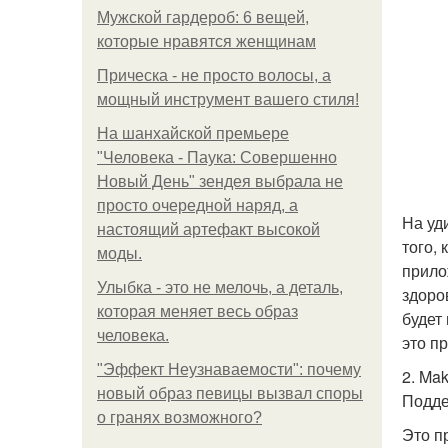
Мужской гардероб: 6 вещей,
которые нравятся женщинам
Прическа - не просто волосы, а
мощный инструмент вашего стиля!
На шанхайской премьере
"Человека - Паука: Совершенно
Новый День" зендея выбрала не
просто очередной наряд, а
На уд
настоящий артефакт высокой
того,
моды.
прило
Улыбка - это не мелочь, а деталь,
здоро
которая меняет весь образ
будет
человека.
это п
"Эффект Неузнаваемости": почему
2. Mak
новый образ певицы вызвал споры
Подде
о гранях возможного?
Это п