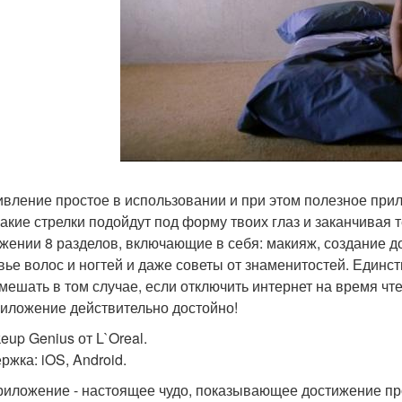
ивление простое в использовании и при этом полезное прил
 какие стрелки подойдут под форму твоих глаз и заканчивая 
жении 8 разделов, включающие в себя: макияж, создание д
вье волос и ногтей и даже советы от знаменитостей. Единс
 мешать в том случае, если отключить интернет на время чт
риложение действительно достойно!
eup Genius от L`Oreal.
ржка: iOS, Android.
риложение - настоящее чудо, показывающее достижение пр