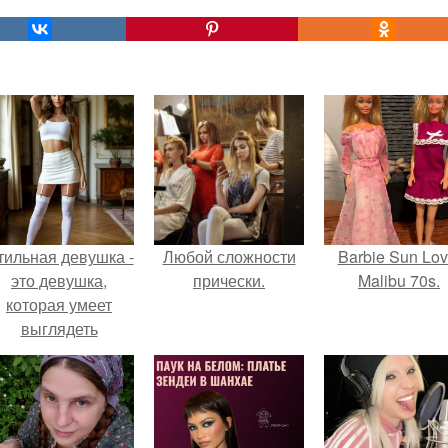
тильная девушка -
Любой сложности
Barbie Sun Lov
это девушка,
прически.
Malibu 70s.
которая умеет
выглядеть
привлекательно и
легантно в любои
ситуации.