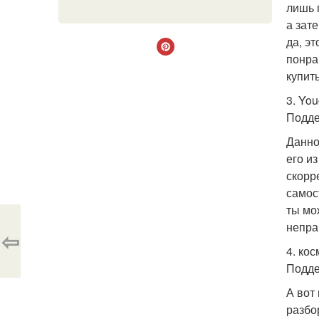
лишь 
а зат
да, эт
понра
купит
3. Yo
Подде
Данно
его и
скорр
самос
ты мо
непра
⇦
4. кос
Подде
А вот
разбо