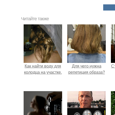
Читайте также
Как найти воду для
Для чего нужна
С
колодца на участке.
репетиция образа?
э