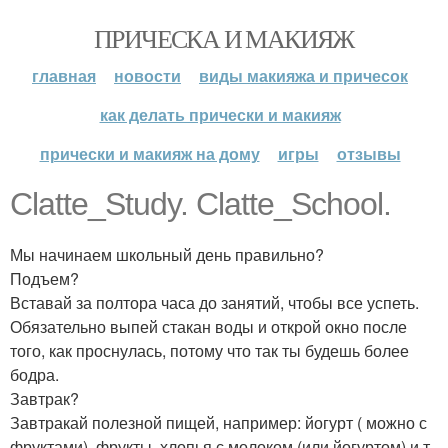
ПРИЧЕСКА И МАКИЯЖ
главная
новости
виды макияжа и причесок
как делать прически и макияж
прически и макияж на дому
игры
отзывы
Clatte_Study. Clatte_School.
Мы начинаем школьный день правильно?
Подъем?
Вставай за полтора часа до занятий, чтобы все успеть.
Обязательно выпей стакан воды и открой окно после
того, как проснулась, потому что так ты будешь более
бодра.
Завтрак?
Завтракай полезной пищей, например: йогурт ( можно с
фруктами), фрукты, хлопья с молоком (или йогуртом) и т.