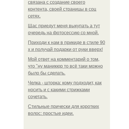
связана с создание своего
контента, своей страницы в соц
сетях.
Щас приедут меня выкупать а тут
очередь на фотосессию со мной.
Приходи к нам в прикиде в стиле 90
х и получай подарки от руки вверх!
Мой ответ на комментарий о том,
что "ну маникюр то всё таки можно
было бы сделать.
Челка - шторка: кому подходит, как
носить и с какими стрижками
сочетать.
Стильные прически для коротких
волос: простые идеи.