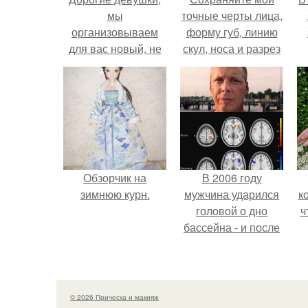
мы
точные черты лица,
организовываем
форму губ, линию
для вас новый, не
скул, носа и разрез
менее яркий фото
глаз.
день!
Обзорчик на
В 2006 году
зимнюю курн.
мужчина ударился
к
головой о дно
ч
бассейна - и после
этого его жизнь
изменилась самым
странным образом.
© 2026 Прическа и макияж