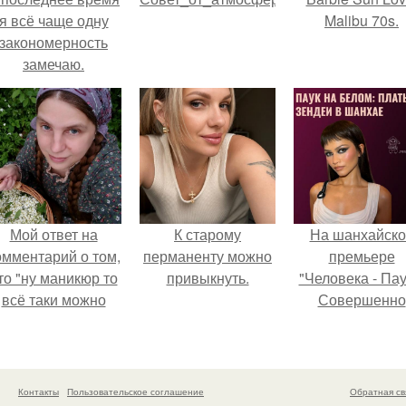
я всё чаще одну
Malibu 70s.
закономерность
замечаю.
Мой ответ на
К старому
На шанхайско
омментарий о том,
перманенту можно
премьере
то "ну маникюр то
привыкнуть.
"Человека - Пау
всё таки можно
Совершенно
было бы сделать.
Новый День"
зендея выбрала
просто очеред
наряд, а насто
Контакты
Пользовательское соглашение
Обратная св