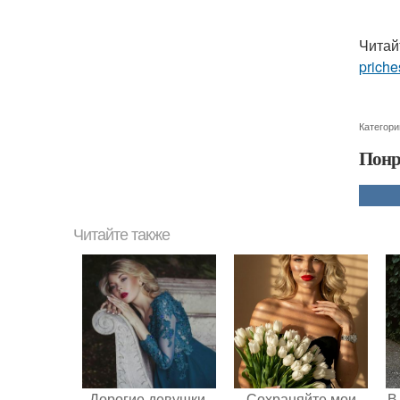
Читай
priche
Категори
Понр
Читайте также
Дорогие девушки,
Сохраняйте мои
В