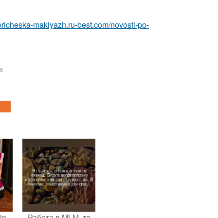
/pricheska-makiyazh.ru-best.com/novosti-po-
ку
in
Работа в MLM, то