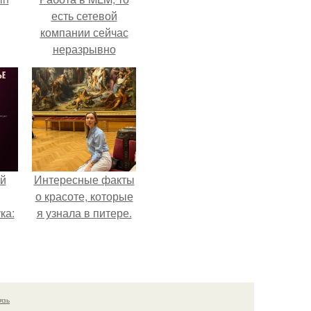
есть сетевой
компании сейчас
неразрывно
связана с создание
своего контента,
своей страницы в
соц сетях.
й
Интересные факты
о красоте, которые
ка:
я узнала в питере.
 не
ной
ящий
язь