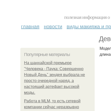
полезная информация о 
главная
новости
виды макияжа и пр
Дев
Модели
длина
Популярные материалы
На шанхайской премьере
"Человека - Паука: Совершенно
Новый День" зендея выбрала не
просто очередной наряд, а
настоящий артефакт высокой
моды.
Работа в MLM, то есть сетевой
компании сейчас неразрывно