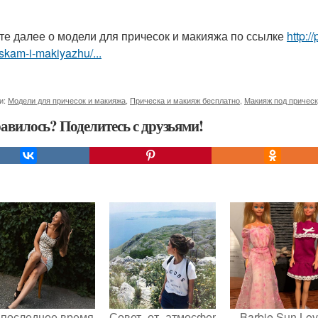
те далее о модели для причесок и макияжа по ссылке
http:/
skam-i-makiyazhu/...
и:
Модели для причесок и макияжа
,
Прическа и макияж бесплатно
,
Макияж под причес
авилось? Поделитесь с друзьями!
 последнее время
Совет_от_атмосферы.
Barbie Sun Lov