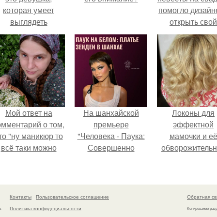
которая умеет
помогло дизайн
выглядеть
открыть свой
привлекательно и
бренд.
легантно в любои
ситуации.
Мой ответ на
На шанхайской
Локоны для
омментарий о том,
премьере
эффектной
то "ну маникюр то
"Человека - Паука:
мамочки и е
всё таки можно
Совершенно
обворожительн
было бы сделать.
Новый День"
дочурки.
зендея выбрала не
просто очередной
наряд, а настоящий
Контакты
Пользовательское соглашение
Обратная св
артефакт высокой
Политика конфидециальности
а
Копирование раз