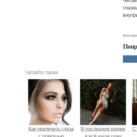
Читай
глазн
внутр
Категори
Понр
Читайте также
Как увеличить глаза
В последнее время
С
с помощью
я всё чаще одну