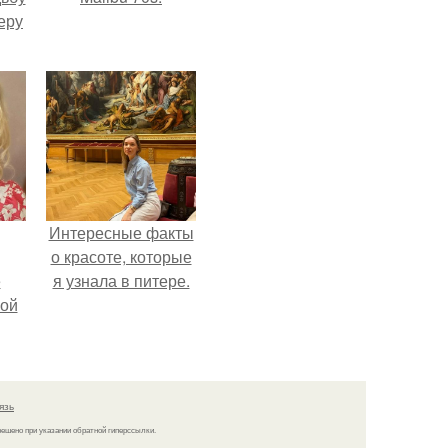
еру
Интересные факты
о красоте, которые
ё
я узнала в питере.
ой
язь
решено при указании обратной гиперссылки.