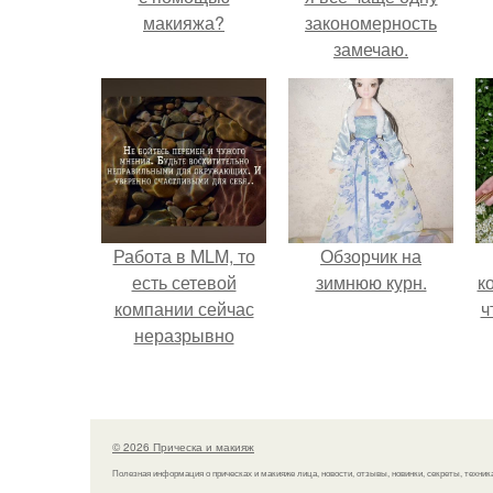
макияжа?
закономерность
замечаю.
э
Работа в MLM, то
Обзорчик на
есть сетевой
зимнюю курн.
к
компании сейчас
ч
неразрывно
связана с создание
своего контента,
своей страницы в
соц сетях.
© 2026 Прическа и макияж
Полезная информация о прическах и макияже лица, новости, отзывы, новинки, секреты, техник