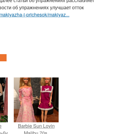
 далее статьи об упражнениях расслабляет
ости об упражнениях улучшает отток
-makiyazha-i-prichesok/makiyaz...
е
Barbie Sun Lovin
дьбу
Malibu 70s.