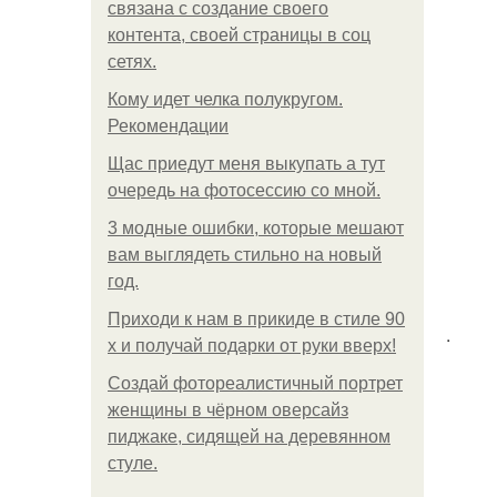
связана с создание своего
контента, своей страницы в соц
сетях.
Кому идет челка полукругом.
Рекомендации
Щас приедут меня выкупать а тут
очередь на фотосессию со мной.
3 модные ошибки, которые мешают
вам выглядеть стильно на новый
год.
Приходи к нам в прикиде в стиле 90
.
х и получай подарки от руки вверх!
Создай фотореалистичный портрет
женщины в чёрном оверсайз
пиджаке, сидящей на деревянном
стуле.