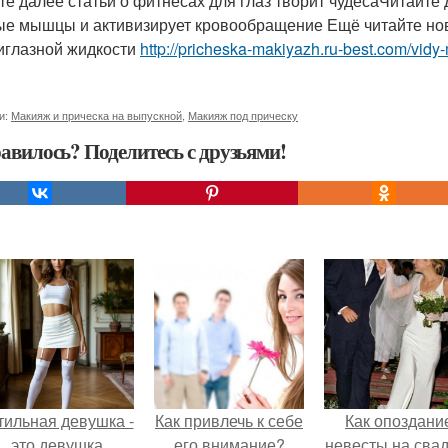
те далее статьи о фитнесах для глаз творит чудесаЧитайте
ые мышцы и активизирует кровообращение Ещё читайте нов
иглазной жидкости
http://pricheska-makiyazh.ru-best.com/vidy
и:
Макияж и прическа на выпускной
,
Макияж под прическу
авилось? Поделитесь с друзьями!
тильная девушка -
Как привлечь к себе
Как опоздани
это девушка,
его внимание?
невесты на сва