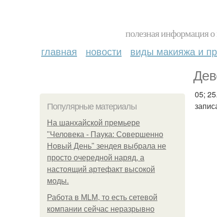
полезная информация о 
главная
новости
виды макияжа и пр
Дев
05; 25
запис
Популярные материалы
На шанхайской премьере
"Человека - Паука: Совершенно
Новый День" зендея выбрала не
просто очередной наряд, а
настоящий артефакт высокой
моды.
Работа в MLM, то есть сетевой
компании сейчас неразрывно