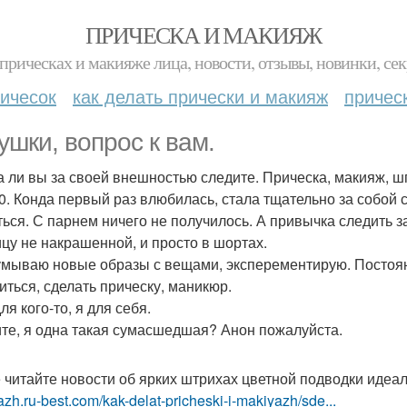
ПРИЧЕСКА И МАКИЯЖ
прическах и макияже лица, новости, отзывы, новинки, сек
ичесок
как делать прически и макияж
причес
ушки, вопрос к вам.
а ли вы за своей внешностью следите. Прическа, макияж, ш
0. Конда первый раз влюбилась, стала тщательно за собой с
ться. С парнем ничего не получилось. А привычка следить з
ицу не накрашенной, и просто в шортах.
мываю новые образы с вещами, эксперементирую. Постоянн
иться, сделать прическу, маникюр.
ля кого-то, я для себя.
те, я одна такая сумасшедшая? Анон пожалуйста.
 читайте новости об ярких штрихах цветной подводки идеа
zh.ru-best.com/kak-delat-pricheski-i-makiyazh/sde...