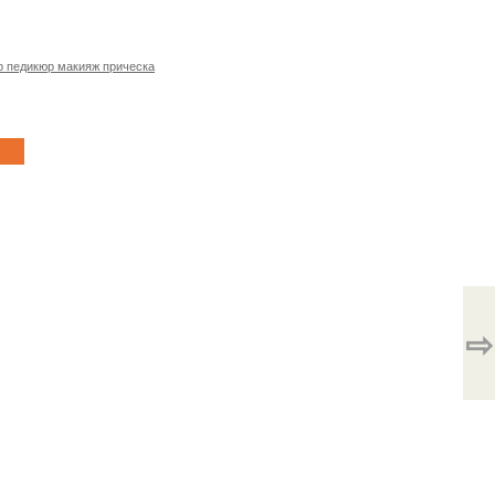
 педикюр макияж прическа
⇨