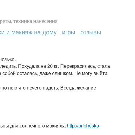
реты, техника нанесения
ки и макияж на дому
игры
отзывы
пильки.
ледить. Похудела на 20 кг. Перекрасилась, стала
а собой осталась, даже слишком. Не могу выйти
о ною что нечего надеть. Всегда желание
льны для солнечного макияжа
http://pricheska-