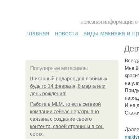
полезная информация о 
главная
новости
виды макияжа и пр
Дев
Всегд
Мне 2
Популярные материалы
краси
Шикарный подарок для любимых,
на ул
будь то 14 февраля, 8 марта или
Приду
день рождения!
наряд
Работа в MLM, то есть сетевой
И не д
компании сейчас неразрывно
Скажи
связана с создание своего
контента, своей страницы в соц
Далее
сетях.
makiya