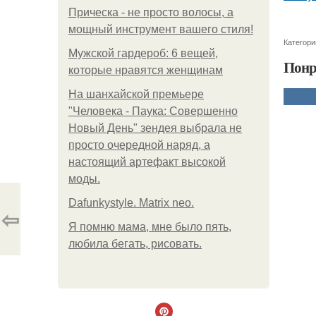
Прическа - не просто волосы, а
мощный инструмент вашего стиля!
Категори
Мужской гардероб: 6 вещей,
Понр
которые нравятся женщинам
На шанхайской премьере
"Человека - Паука: Совершенно
Новый День" зендея выбрала не
просто очередной наряд, а
настоящий артефакт высокой
моды.
Dafunkystyle. Matrix neo.
⇦
Я помню мама, мне было пять,
любила бегать, рисовать.