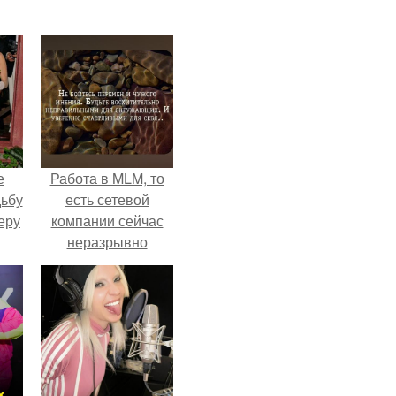
е
Работа в MLM, то
дьбу
есть сетевой
еру
компании сейчас
неразрывно
связана с создание
своего контента,
своей страницы в
соц сетях.