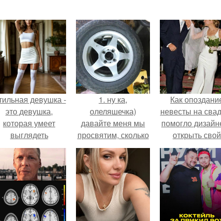
тильная девушка -
1. ну ка,
Как опоздани
это девушка,
олеляшечка)
невесты на сва
которая умеет
давайте меня мы
помогло дизайн
выглядеть
просвятим, сколько
открыть свой
привлекательно и
весит по кг.
бренд.
легантно в любои
ситуации.