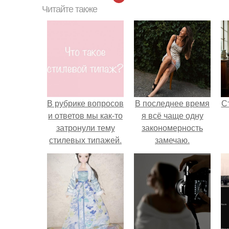
Читайте также
В рубрике вопросов
В последнее время
С
и ответов мы как-то
я всё чаще одну
затронули тему
закономерность
стилевых типажей.
замечаю.
э