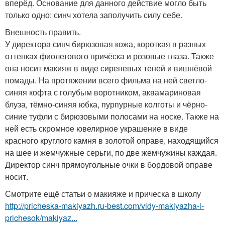
вперёд. Основание для данного действие могло быть
только одно: синч хотела заполучить силу себе.
Внешность править.
У директора синч бирюзовая кожа, короткая в разных
оттенках фиолетового причёска и розовые глаза. Также
она носит макияж в виде сиреневых теней и вишнёвой
помады. На протяжении всего фильма на ней светло-
синяя кофта с голубым воротником, аквамариновая
блуза, тёмно-синяя юбка, пурпурные колготы и чёрно-
синие туфли с бирюзовыми полосами на носке. Также на
ней есть скромное ювелирное украшение в виде
красного круглого камня в золотой оправе, находящийся
на шее и жемчужные серьги, по две жемчужины каждая.
Директор синч прямоугольные очки в бордовой оправе
носит.
Смотрите ещё статьи о макияже и прическа в школу
http://pricheska-makiyazh.ru-best.com/vidy-makiyazha-i-
prichesok/makiyaz...