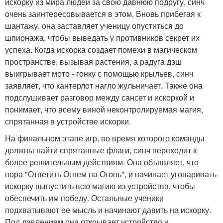
искорку из мира людей за свою давнюю подругу, синч
очень заинтересовывается в этом. Вновь прибегая к
шантажу, она заставляет ученицу опуститься до
шпионажа, чтобы выведать у противников секрет их
успеха. Когда искорка создает помехи в магическом
пространстве, вызывая растения, а радуга дэш
выигрывает мото - гонку с помощью крыльев, синч
заявляет, что кантерлот нагло жульничает. Также она
подслушивает разговор между сансет и искоркой и
понимает, что всему виной неконтролируемая магия,
спрятанная в устройстве искорки.
На финальном этапе игр, во время которого команды
должны найти спрятанные флаги, синч переходит к
более решительным действиям. Она объявляет, что
пора "Ответить Огнем на Огонь", и начинает уговаривать
искорку выпустить всю магию из устройства, чтобы
обеспечить им победу. Остальные ученики
подхватывают ее мысль и начинают давить на искорку.
Под давлением она открывает устройство и