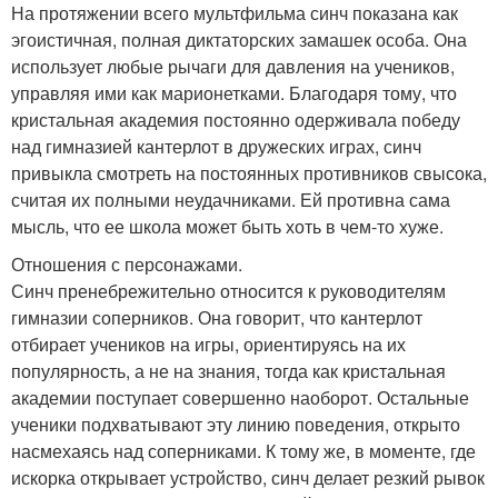
На протяжении всего мультфильма синч показана как
эгоистичная, полная диктаторских замашек особа. Она
использует любые рычаги для давления на учеников,
управляя ими как марионетками. Благодаря тому, что
кристальная академия постоянно одерживала победу
над гимназией кантерлот в дружеских играх, синч
привыкла смотреть на постоянных противников свысока,
считая их полными неудачниками. Ей противна сама
мысль, что ее школа может быть хоть в чем-то хуже.
Отношения с персонажами.
Синч пренебрежительно относится к руководителям
гимназии соперников. Она говорит, что кантерлот
отбирает учеников на игры, ориентируясь на их
популярность, а не на знания, тогда как кристальная
академии поступает совершенно наоборот. Остальные
ученики подхватывают эту линию поведения, открыто
насмехаясь над соперниками. К тому же, в моменте, где
искорка открывает устройство, синч делает резкий рывок