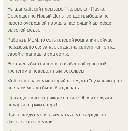
На шанхайской премьере "Человека - Паука:
Совершенно Новый День" зендея выбрала не
просто очередной наряд, а настоящий артефакт
высокой моды.
Работа в MLM, то есть сетевой компании сейчас
неразрывно связана с создание своего контента,
своей страницы в соц сетях.
Этот день был наполнен особенной красотой,
трепетом и невероятным весельем!
Мой ответ на комментарий о том, что "ну маникюр то
всё таки можно было бы сделать.
Приходи к нам в прикиде в стиле 90 х и получай
подарки от руки вверх!
Щас приедут меня выкупать а тут очередь на
фотосессию со мной.