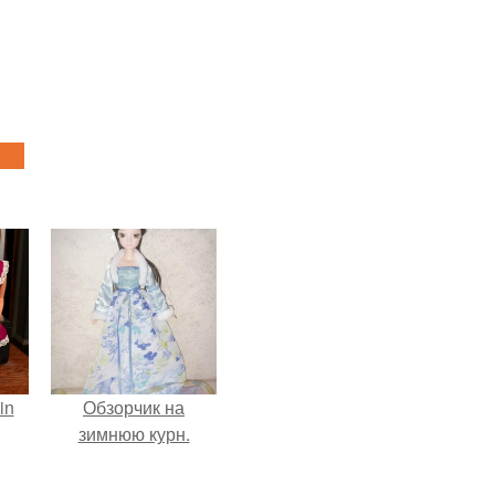
in
Обзорчик на
зимнюю курн.