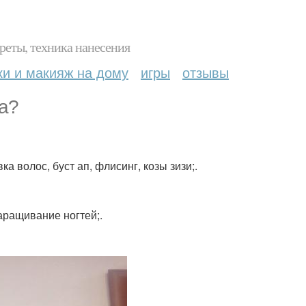
реты, техника нанесения
ки и макияж на дому
игры
отзывы
ra?
 волос, буст ап, флисинг, козы зизи;.
аращивание ногтей;.