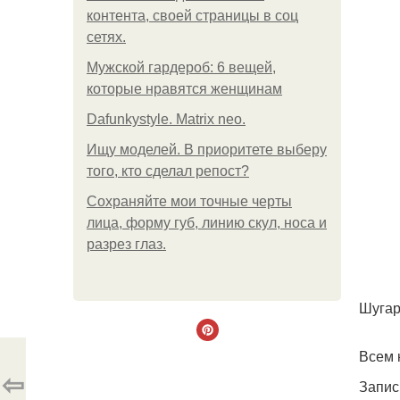
контента, своей страницы в соц
сетях.
Мужской гардероб: 6 вещей,
которые нравятся женщинам
Dafunkystyle. Matrix neo.
Ищу моделей. В приоритете выберу
того, кто сделал репост?
Сохраняйте мои точные черты
лица, форму губ, линию скул, носа и
разрез глаз.
Шугар
Всем 
⇦
Запись