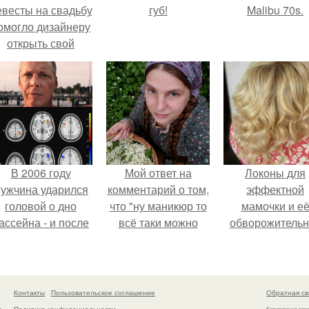
евесты на свадьбу
губ!
Malibu 70s.
омогло дизайнеру
открыть свой
бренд.
В 2006 году
Мой ответ на
Локоны для
ужчина ударился
комментарий о том,
эффектной
головой о дно
что "ну маникюр то
мамочки и е
ассейна - и после
всё таки можно
обворожительн
этого его жизнь
было бы сделать.
дочурки.
зменилась самым
транным образом.
Контакты
Пользовательское соглашение
Обратная св
Политика конфидециальности
а
Копирование раз