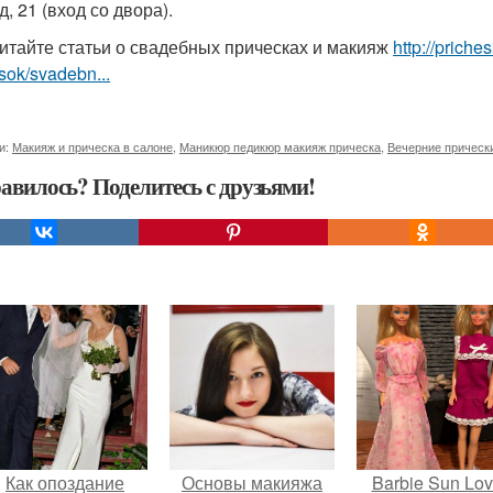
, 21 (вход со двора).
итайте статьи о свадебных прическах и макияж
http://prich
sok/svadebn...
и:
Макияж и прическа в салоне
,
Маникюр педикюр макияж прическа
,
Вечерние прическ
авилось? Поделитесь с друзьями!
Как опоздание
Основы макияжа
Barbie Sun Lov