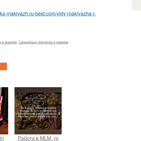
eska-makiyazh.ru-best.com/vidy-makiyazha-i-
и и макияж
,
Свадебные прически и макияж
in
Работа в MLM, то