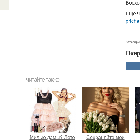
Восход
Ещё ч
priche
Категори
Понр
Читайте также
Милые дамы? Лето
Сохраняйте мои