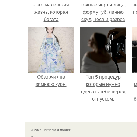
- это маленькая
точные черты лица,
н
жизнь, которая
форму губ, линию
п
богата
скул, носа и разрез
знаменательными
глаз.
событиями и
праздниками!
Обзорчик на
Топ 5 процедур
зимнюю курн.
которые нужно
м
сделать тебе перед
отпуском.
б
и
с
© 2026 Прическа и макияж
Полезная информация о прическах и макияже лица, новости, отзывы, новинки, секреты, техник