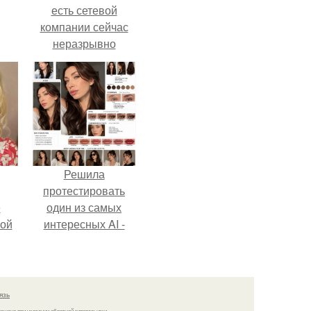
есть сетевой
компании сейчас
неразрывно
связана с создание
своего контента,
своей страницы в
соц сетях.
Решила
протестировать
ё
один из самых
ой
интересных AI -
промтов для бьюти
- анализа.
язь
решено при указании обратной гиперссылки.