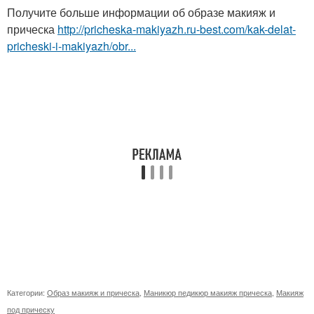
Получите больше информации об образе макияж и
прическа
http://pricheska-makiyazh.ru-best.com/kak-delat-
pricheski-i-makiyazh/obr...
Категории:
Образ макияж и прическа
,
Маникюр педикюр макияж прическа
,
Макияж
под прическу