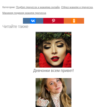
Категории:
Подбор причесок и макияжа онлайн
,
Образ макияж и прическа
,
Маникюр педикюр макияж прическа
Читайте также
Девчонки всем привет!