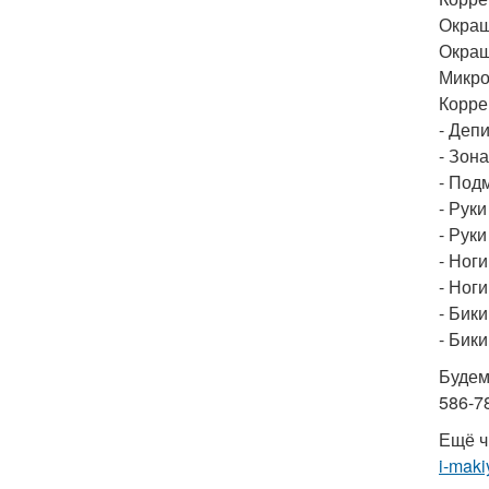
Окраш
Окраш
Микро
Корре
- Депи
- Зона
- Под
- Руки
- Руки
- Ноги
- Ноги
- Бики
- Бики
Будем 
586-7
Ещё ч
i-maki