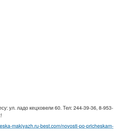
у: ул. ладо кецховели 60. Тел: 244-39-36, 8-953-
!
cheska-makiyazh.ru-best.com/novosti-po-pricheskam-