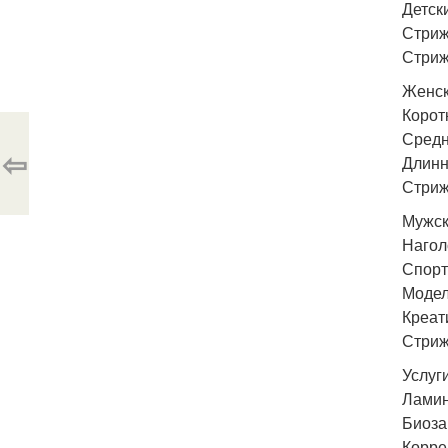
Детск
Стрижк
Стрижк
Женск
Коротк
Средн
⇦
Длинн
Стрижк
Мужск
Наголо
Спорт
Модел
Креат
Стриж
Услуг
Ламин
Биоза
Корре