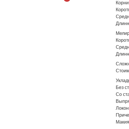
Корни 
Корот
Средн
Длинн
Мелир
Корот
Средн
Длинн
Сложн
Стоим
Уклад
Без с
Со ста
Выпря
Локоны
Приче
Макияж