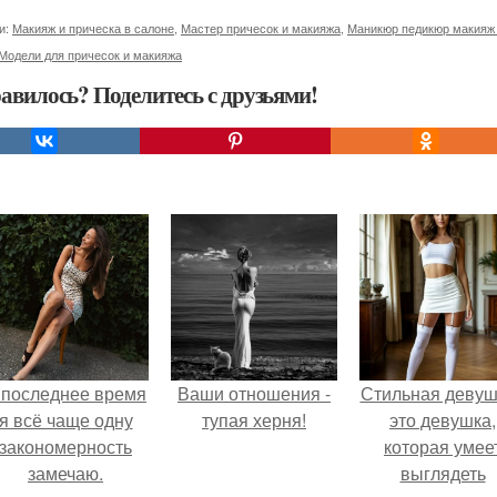
и:
Макияж и прическа в салоне
,
Мастер причесок и макияжа
,
Маникюр педикюр макияж
Модели для причесок и макияжа
авилось? Поделитесь с друзьями!
 последнее время
Ваши отношения -
Стильная девуш
я всё чаще одну
тупая херня!
это девушка,
закономерность
которая умее
замечаю.
выглядеть