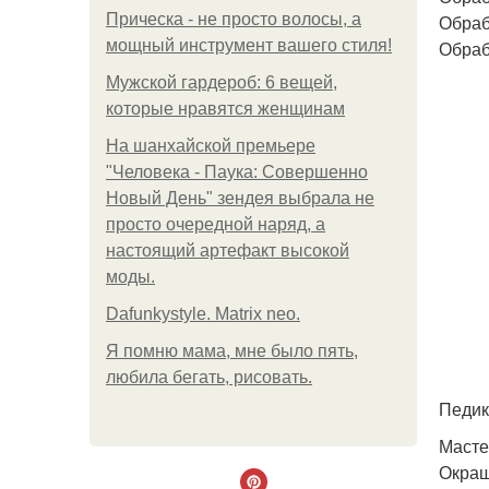
Прическа - не просто волосы, а
Обраб
мощный инструмент вашего стиля!
Обраб
Мужской гардероб: 6 вещей,
которые нравятся женщинам
На шанхайской премьере
"Человека - Паука: Совершенно
Новый День" зендея выбрала не
просто очередной наряд, а
настоящий артефакт высокой
моды.
Dafunkystyle. Matrix neo.
Я помню мама, мне было пять,
любила бегать, рисовать.
Педикю
Масте
Окраш