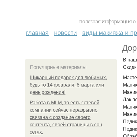
полезная информация о 
главная
новости
виды макияжа и пр
Дор
В наш
Скидк
Популярные материалы
Масте
Шикарный подарок для любимых,
Маник
будь то 14 февраля, 8 марта или
Маник
день рождения!
Лак по
Работа в MLM, то есть сетевой
Маникю
компании сейчас неразрывно
Маник
связана с создание своего
Педик
контента, своей страницы в соц
Педик
сетях.
Обраб