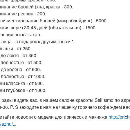
ивание бровей (хна, краска - 300.
ивание ресниц - 200.
пигментирование бровей (микроблейдинг) - 5000.
кция через 30-45 дней (обязательная) - 1500.
ляция воск / сахар.
 лица - в подарок к другим зонам *.
мышки - от 250.
 до локтя - от 350.
 полностью - от 500.
 до колена - от 600.
 полностью - от 1000.
ни классика - от 500.
ни глубокое - от 1000.
рады видеть вас, в нашем салоне красоты Stillisimo по адрес
8-36. P. S заходите к нам на чашечку горячего кофе ждем вас
итайте новости о модели для причесок и макияжа
http://pri
yazhu/...