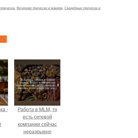
 прическа
,
Вечерние прически и макияж
,
Свадебные прически и
ка -
Работа в MLM, то
есть сетевой
т
компании сейчас
неразрывно