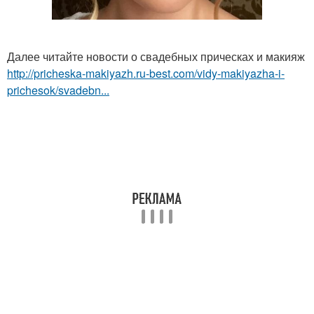
Далее читайте новости о свадебных прическах и макияж
http://pricheska-makiyazh.ru-best.com/vidy-makiyazha-i-
prichesok/svadebn...