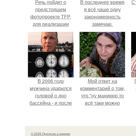
Речь пойдет о
В последнее время
С
предстоящем
я всё чаще одну
фотопроекте TFP,
закономерность
для реализации
замечаю.
которого я собираю
команду
э
единомышленников.
В 2006 году
Мой ответ на
мужчина ударился
комментарий о том,
головой о дно
что "ну маникюр то
бассейна - и после
всё таки можно
этого его жизнь
было бы сделать.
изменилась самым
странным образом.
© 2026 Прическа и макияж