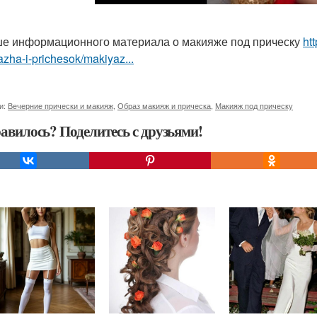
е информационного материала о макияже под прическу
ht
zha-i-prichesok/makiyaz...
и:
Вечерние прически и макияж
,
Образ макияж и прическа
,
Макияж под прическу
авилось? Поделитесь с друзьями!