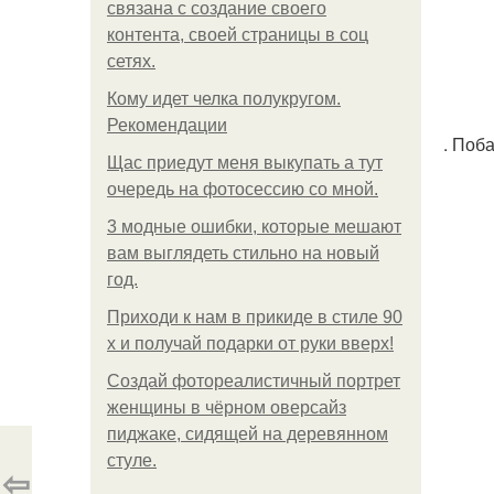
связана с создание своего
контента, своей страницы в соц
сетях.
Кому идет челка полукругом.
Рекомендации
. Поб
Щас приедут меня выкупать а тут
очередь на фотосессию со мной.
3 модные ошибки, которые мешают
вам выглядеть стильно на новый
год.
Приходи к нам в прикиде в стиле 90
х и получай подарки от руки вверх!
Создай фотореалистичный портрет
женщины в чёрном оверсайз
пиджаке, сидящей на деревянном
стуле.
⇦