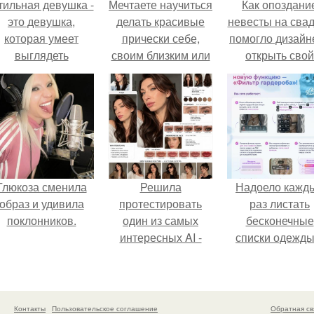
тильная девушка -
Мечтаете научиться
Как опоздани
это девушка,
делать красивые
невесты на сва
которая умеет
прически себе,
помогло дизайн
выглядеть
своим близким или
открыть свой
привлекательно и
начать
бренд.
легантно в любои
зарабатывать на
ситуации.
этом?
Глюкоза сменила
Решила
Надоело кажд
образ и удивила
протестировать
раз листать
поклонников.
один из самых
бесконечные
интересных AI -
списки одежды
промтов для бьюти
заново собира
- анализа.
любимый лук 
кусочкам?
Контакты
Пользовательское соглашение
Обратная св