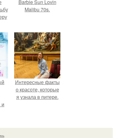
е
Barbie Sun Lovin
дьбу
Malibu 70s.
еру
ый
Интересные факты
о красоте, которые
я узнала в питере.
 и
ть
по
язь