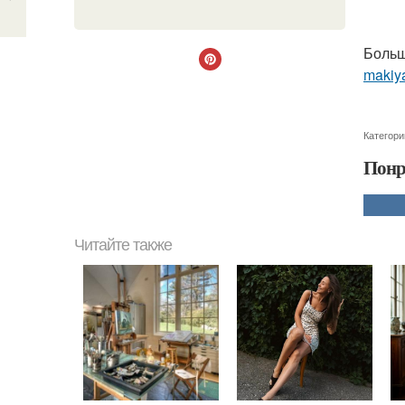
Больш
makiya
Категори
Понр
Читайте также