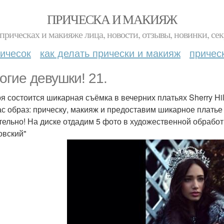
ПРИЧЕСКА И МАКИЯЖ
прическах и макияже лица, новости, отзывы, новинки, сек
ичесок
как делать прически и макияж
причес
огие девушки! 21.
я состоится шикарная съёмка в вечерних платьях Sherry Hil
ас образ: прическу, макияж и предоставим шикарное платье
тельно! На диске отдадим 5 фото в художественной обработ
овский"