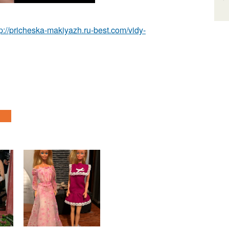
tp://pricheska-makiyazh.ru-best.com/vidy-