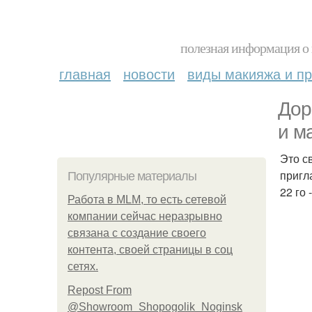
полезная информация о 
главная
новости
виды макияжа и пр
Дор
и м
Это с
пригл
Популярные материалы
22 го 
Работа в MLM, то есть сетевой
компании сейчас неразрывно
связана с создание своего
контента, своей страницы в соц
сетях.
Repost From
@Showroom_Shopogolik_Noginsk