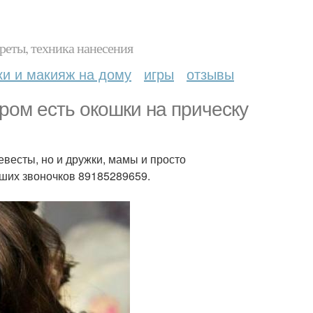
реты, техника нанесения
ки и макияж на дому
игры
отзывы
тром есть окошки на прическу
евесты, но и дружки, мамы и просто
аших звоночков 89185289659.