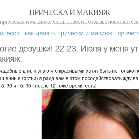
ПРИЧЕСКА И МАКИЯЖ
прическах и макияже лица, новости, отзывы, новинки, сек
ичесок
как делать прически и макияж
причес
огие девушки! 22-23. Июля у меня у
акияж.
вадебные дни, и знаю что красивыми хотят быть не только н
ашенные гостьи) я рада вам в этом посодействовать жду в
- 8. 30 и 10. 00 ( после 12 тоже время есть).