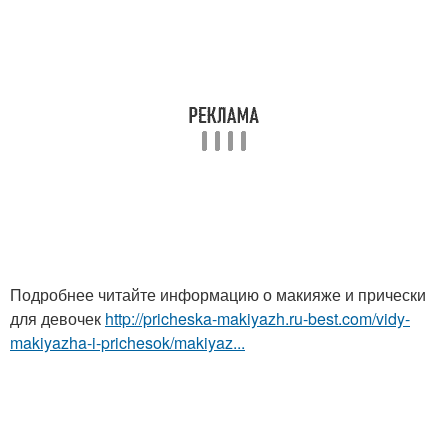
Подробнее читайте информацию о макияже и прически
для девочек
http://pricheska-makiyazh.ru-best.com/vidy-
makiyazha-i-prichesok/makiyaz...