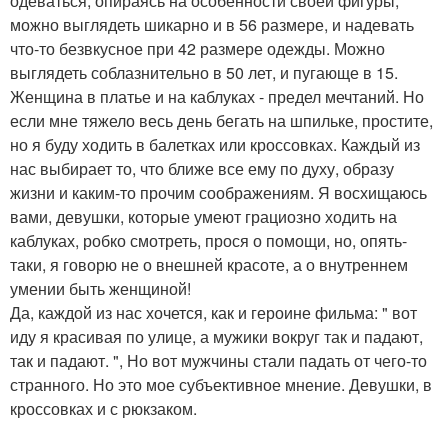
одеваться, опираясь на особенности своей фигуры,
можно выглядеть шикарно и в 56 размере, и надевать
что-то безвкусное при 42 размере одежды. Можно
выглядеть соблазнительно в 50 лет, и пугающе в 15.
Женщина в платье и на каблуках - предел мечтаний. Но
если мне тяжело весь день бегать на шпильке, простите,
но я буду ходить в балетках или кроссовках. Каждый из
нас выбирает то, что ближе все ему по духу, образу
жизни и каким-то прочим соображениям. Я восхищаюсь
вами, девушки, которые умеют грациозно ходить на
каблуках, робко смотреть, прося о помощи, но, опять-
таки, я говорю не о внешней красоте, а о внутреннем
умении быть женщиной!
Да, каждой из нас хочется, как и героине фильма: " вот
иду я красивая по улице, а мужики вокруг так и падают,
так и падают. ", Но вот мужчины стали падать от чего-то
странного. Но это мое субъективное мнение. Девушки, в
кроссовках и с рюкзаком.