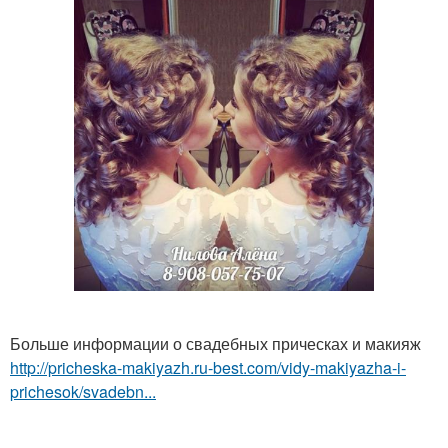
Больше информации о свадебных прическах и макияж
http://pricheska-makiyazh.ru-best.com/vidy-makiyazha-i-
prichesok/svadebn...