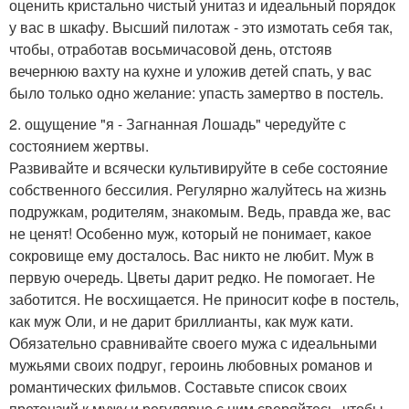
оценить кристально чистый унитаз и идеальный порядок
у вас в шкафу. Высший пилотаж - это измотать себя так,
чтобы, отработав восьмичасовой день, отстояв
вечернюю вахту на кухне и уложив детей спать, у вас
было только одно желание: упасть замертво в постель.
2. ощущение "я - Загнанная Лошадь" чередуйте с
состоянием жертвы.
Развивайте и всячески культивируйте в себе состояние
собственного бессилия. Регулярно жалуйтесь на жизнь
подружкам, родителям, знакомым. Ведь, правда же, вас
не ценят! Особенно муж, который не понимает, какое
сокровище ему досталось. Вас никто не любит. Муж в
первую очередь. Цветы дарит редко. Не помогает. Не
заботится. Не восхищается. Не приносит кофе в постель,
как муж Оли, и не дарит бриллианты, как муж кати.
Обязательно сравнивайте своего мужа с идеальными
мужьями своих подруг, героинь любовных романов и
романтических фильмов. Составьте список своих
претензий к мужу и регулярно с ним сверяйтесь, чтобы