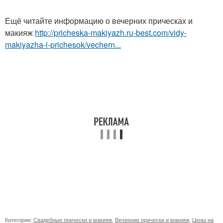
Ещё читайте информацию о вечерних прическах и
макияж
http://pricheska-makiyazh.ru-best.com/vidy-
makiyazha-i-prichesok/vechern...
Категории:
Свадебные прически и макияж
,
Вечерние прически и макияж
,
Цены на