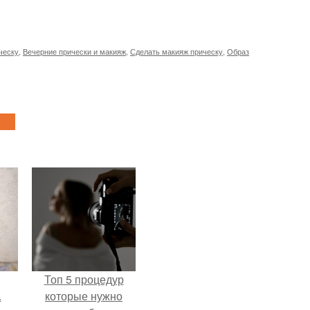
ческу
,
Вечерние прически и макияж
,
Сделать макияж прическу
,
Образ
Топ 5 процедур
.
которые нужно