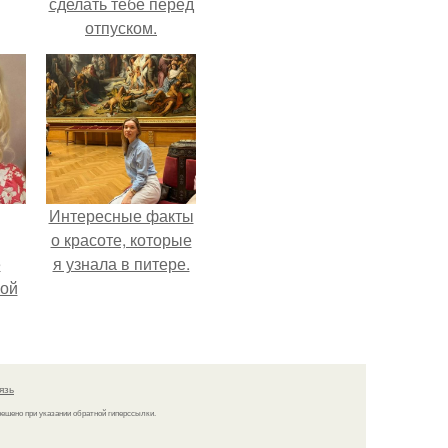
сделать тебе перед
отпуском.
Интересные факты
о красоте, которые
ё
я узнала в питере.
ой
язь
решено при указании обратной гиперссылки.