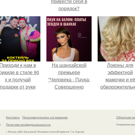
привести себя в
порядок?
Приходи к нам в
На шанхайской
Локоны для
рикиде в стиле 90
премьере
эффектной
х и получай
"Человека - Паука:
мамочки и е
подарки от руки
Совершенно
обворожительн
вверх!
Новый День"
дочурки.
зендея выбрала не
просто очередной
наряд, а настоящий
Контакты
Пользовательское соглашение
Обратная св
артефакт высокой
Политика конфидециальности
а
Копирование раз
моды.
г. Москва, ЦАО, Басманный, Яковоапостольский переулок 7, м. Курская