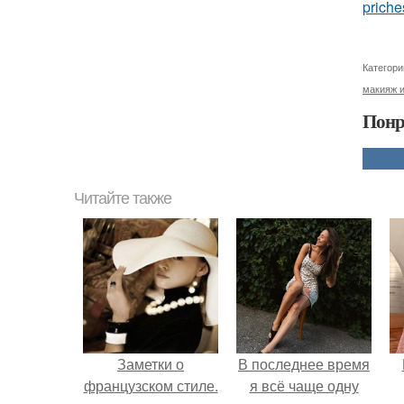
priche
Категори
макияж и
Понр
Читайте также
Заметки о
В последнее время
французском стиле.
я всё чаще одну