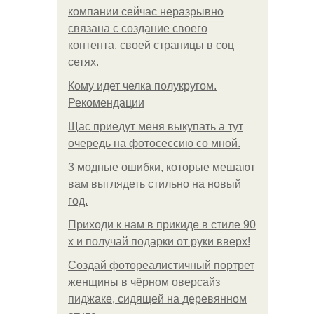
компании сейчас неразрывно
связана с создание своего
контента, своей страницы в соц
сетях.
Кому идет челка полукругом.
Рекомендации
Щас приедут меня выкупать а тут
очередь на фотосессию со мной.
3 модные ошибки, которые мешают
вам выглядеть стильно на новый
год.
Приходи к нам в прикиде в стиле 90
х и получай подарки от руки вверх!
Создай фотореалистичный портрет
женщины в чёрном оверсайз
пиджаке, сидящей на деревянном