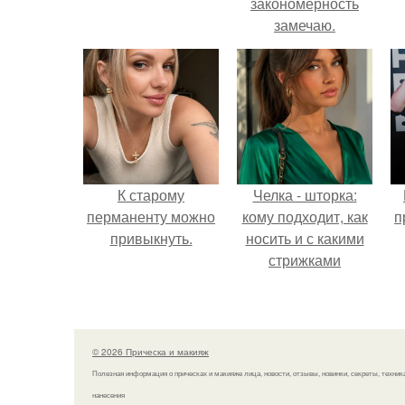
закономерность
замечаю.
К старому
Челка - шторка:
перманенту можно
кому подходит, как
п
привыкнуть.
носить и с какими
стрижками
сочетать.
© 2026 Прическа и макияж
Полезная информация о прическах и макияже лица, новости, отзывы, новинки, секреты, техник
нанесения