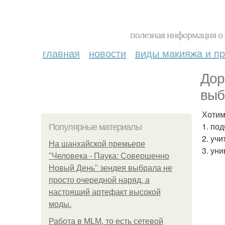
полезная информация о 
главная
новости
виды макияжа и пр
Дор
выб
Хотим
1. по
Популярные материалы
2. уч
На шанхайской премьере
3. ун
"Человека - Паука: Совершенно
Новый День" зендея выбрала не
просто очередной наряд, а
настоящий артефакт высокой
моды.
Работа в MLM, то есть сетевой