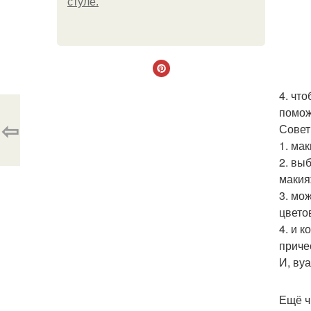
стуле.
4. чт
помож
⇦
Совет
1. ма
2. вы
макия
3. мо
цвето
4. и 
приче
И, ву
Ещё ч