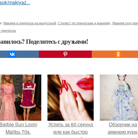
sok/makiyaz...
и:
Макияж и прическа на выпускной
,
Стилист по прическам и макияжу
,
Макияж под при
 прическа
авилось? Поделитесь с друзьями!
Barbie Sun Lovin
Успеть за 60 секунд
Обзорчик на
Malibu 70s.
или как быстро
зимнюю курн