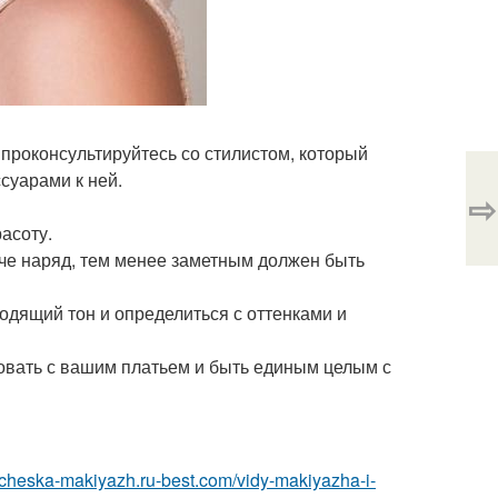
 проконсультируйтесь со стилистом, который
суарами к ней.
⇨
асоту.
ярче наряд, тем менее заметным должен быть
одящий тон и определиться с оттенками и
ровать с вашим платьем и быть единым целым с
richeska-makiyazh.ru-best.com/vidy-makiyazha-i-