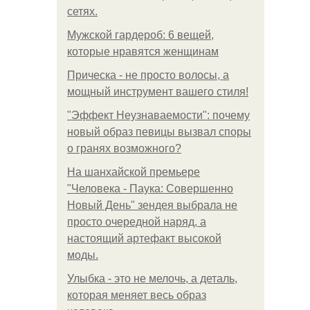
сетях.
Мужской гардероб: 6 вещей,
которые нравятся женщинам
Прическа - не просто волосы, а
мощный инструмент вашего стиля!
"Эффект Неузнаваемости": почему
новый образ певицы вызвал споры
о гранях возможного?
На шанхайской премьере
"Человека - Паука: Совершенно
Новый День" зендея выбрала не
просто очередной наряд, а
настоящий артефакт высокой
моды.
Улыбка - это не мелочь, а деталь,
которая меняет весь образ