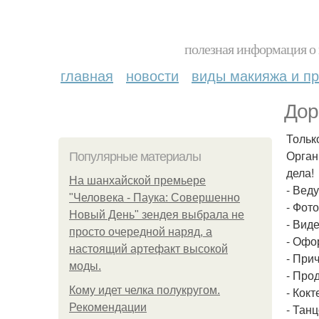
полезная информация о 
главная
новости
виды макияжа и пр
Дор
Тольк
Орган
Популярные материалы
дела!
На шанхайской премьере
- Вед
"Человека - Паука: Совершенно
- Фот
Новый День" зендея выбрала не
- Вид
просто очередной наряд, а
- Офо
настоящий артефакт высокой
- При
моды.
- Про
Кому идет челка полукругом.
- Кок
Рекомендации
- Тан