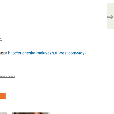
⇨
.
кияж
http://pricheska-makiyazh.ru-best.com/vidy-
ки и макияж