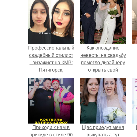
Профессиональный
Как опоздание
свадебный стилист
невесты на свадьбу
- визажист на КМВ:
помогло дизайнеру
Пятигорск,
открыть свой
Ессентуки,
бренд.
Кисловодск,
Железноводск.
Приходи к нам в
Щас приедут меня
прикиде в стиле 90
выкупать а тут