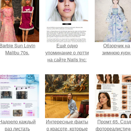
Barbie Sun Lovin
Ещё одно
Обзорчик на
Malibu 70s.
упоминание о лотти
зимнюю курн
на сайте Nails Inc:
Надоело каждый
Интересные факты
Промт 65. Соз
раз листать
о красоте, которые
фотореалистич