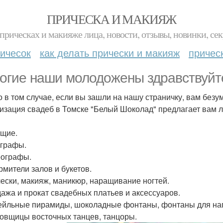
ПРИЧЕСКА И МАКИЯЖ
прическах и макияже лица, новости, отзывы, новинки, сек
ичесок
как делать прически и макияж
причес
огие наши молодожены здравствуйт
о в том случае, если вы зашли на нашу страничку, вам безу
изация свадеб в Томске "Белый Шоколад" предлагает вам 
ущие.
ографы.
еографы.
рмители залов и букетов.
чески, макияж, маникюр, наращивание ногтей.
дажа и прокат свадебных платьев и аксессуаров.
тейльные пирамиды, шоколадные фонтаны, фонтаны для нап
цовщицы восточных танцев, танцоры.