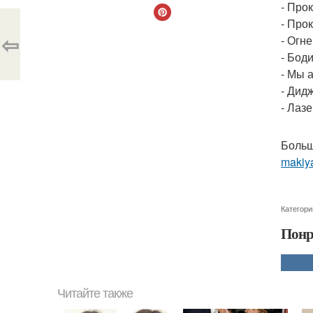
- Про
- Про
⇦
- Огн
- Боди
- Мы 
- Дид
- Лаз
Больш
makiya
Категори
Понр
Читайте также