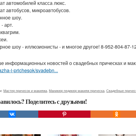
кат автомобилей класса люкс.
кат автобусов, микроавтобусов.
енное шоу.
 - арт.
аквагрим.
жеи.
ерное шоу - иллюзионисты - и многое другое! 8-952-804-87-12
е информационных новостей о свадебных прическах и ма
zha-i-prichesok/svadebn...
и:
Мастер причесок и макияжа
,
Маникюр педикюр макияж прическа
,
Свадебные причес
авилось? Поделитесь с друзьями!