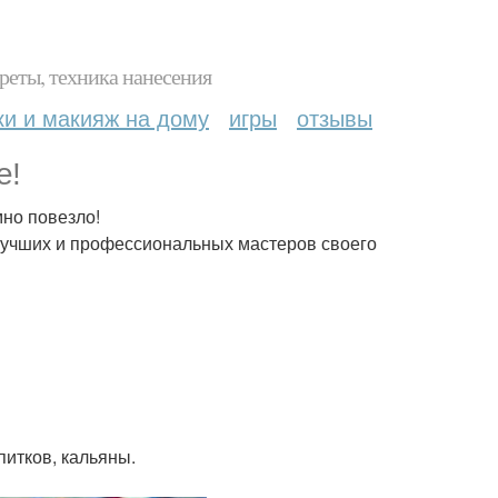
реты, техника нанесения
ки и макияж на дому
игры
отзывы
е!
мно повезло!
лучших и профессиональных мастеров своего
итков, кальяны.