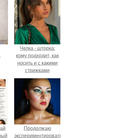
Челка - шторка:
.
кому подходит, как
носить и с какими
стрижками
сочетать.
дай
Продолжаю
ный
экспериментировать