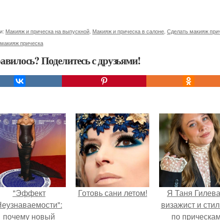
и:
Макияж и прическа на выпускной
,
Макияж и прическа в салоне
,
Сделать макияж при
 макияж прическа
авилось? Поделитесь с друзьями!
"Эффект
Готовь сани летом!
Я Таня Гилева
еузнаваемости":
визажист и стил
почему новый
по прическа