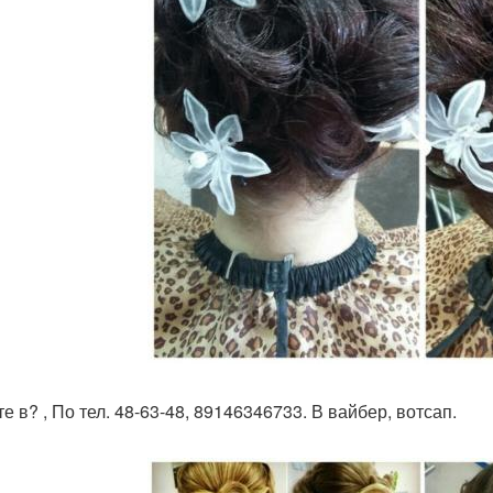
е в? , По тел. 48-63-48, 89146346733. В вайбер, вотсап.