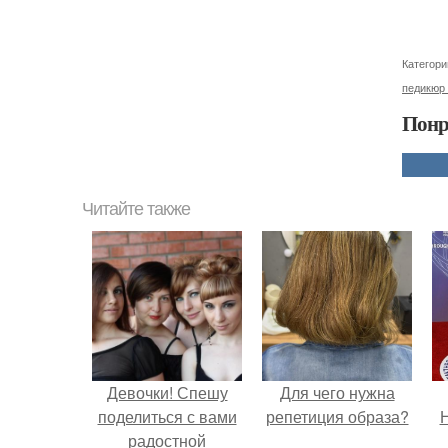
Категори
педикюр
Понр
Читайте также
Девочки! Спешу
Для чего нужна
поделиться с вами
репетиция образа?
Н
радостной