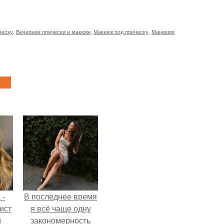
ческу
,
Вечерние прически и макияж
,
Макияж под прическу
,
Маникюр
 -
В последнее время
ист
я всё чаще одну
м
закономерность