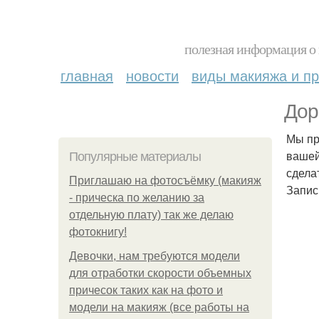
полезная информация о 
главная
новости
виды макияжа и пр
Дор
Мы пр
вашей
Популярные материалы
сдела
Приглашаю на фотосъёмку (макияж
Запис
- прическа по желанию за
отдельную плату) так же делаю
фотокнигу!
Девочки, нам требуются модели
для отработки скорости объемных
причесок таких как на фото и
модели на макияж (все работы на