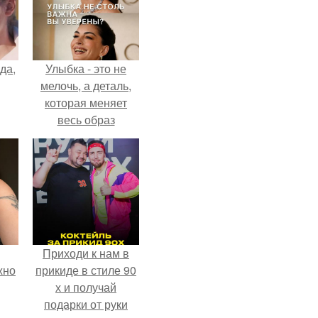
да,
Улыбка - это не
мелочь, а деталь,
которая меняет
весь образ
человека.
Приходи к нам в
жно
прикиде в стиле 90
х и получай
подарки от руки