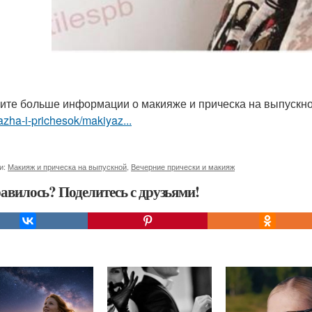
ите больше информации о макияже и прическа на выпускн
zha-i-prichesok/makiyaz...
и:
Макияж и прическа на выпускной
,
Вечерние прически и макияж
авилось? Поделитесь с друзьями!