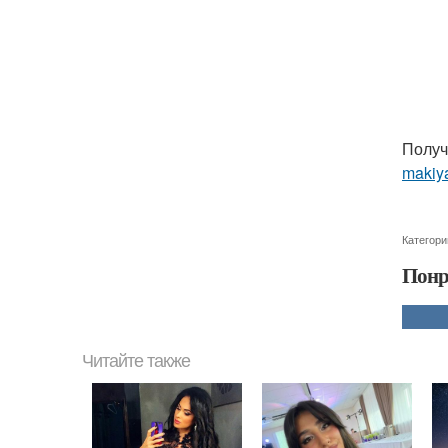
Получ
makiya
Категори
Понр
Читайте также